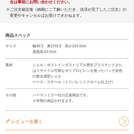
合は事前にお問い合わせください。
※ご注文確定後（納期にご了解いただき、決済が完了したご注文）の
変更やキャンセルはお受けできかねます。
商品スペック
サイズ
幅46.5 奥行55.0 高さ103.0cm
座面高:63.5cm
素材
シェル：ポストインダストリアル再生プラスチックまた
はリサイクル可能なポリプロピレンを使ったバッチ染色
の射出成型シェル
ベース：スチール（トリバレントクローム仕上げ）
その他
ハーマンミラー社の正規商品です。
５年間の保証が付きます。
レビューを書く