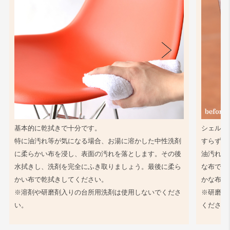
基本的に乾拭きで十分です。
シェル同
特に油汚れ等が気になる場合、お湯に溶かした中性洗剤
すらず、
に柔らかい布を浸し、表面の汚れを落とします。その後
油汚れ等
水拭きし、洗剤を完全にふき取りましょう。最後に柔ら
な布で軽
かい布で乾拭きしてください。
かな布で
※溶剤や研磨剤入りの台所用洗剤は使用しないでくださ
※研磨剤
い。
ください