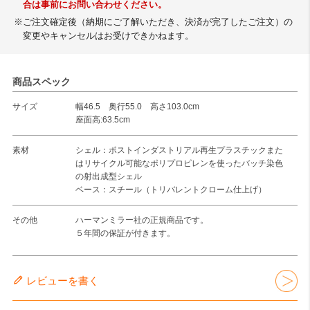
合は事前にお問い合わせください。
※ご注文確定後（納期にご了解いただき、決済が完了したご注文）の
変更やキャンセルはお受けできかねます。
商品スペック
サイズ
幅46.5 奥行55.0 高さ103.0cm
座面高:63.5cm
素材
シェル：ポストインダストリアル再生プラスチックまた
はリサイクル可能なポリプロピレンを使ったバッチ染色
の射出成型シェル
ベース：スチール（トリバレントクローム仕上げ）
その他
ハーマンミラー社の正規商品です。
５年間の保証が付きます。
レビューを書く