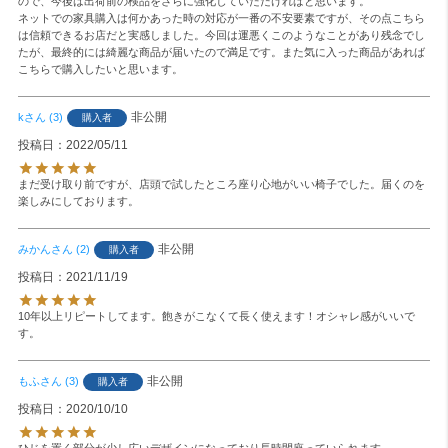
ので、今後は出荷前の検品をさらに強化していただければと思います。

ネットでの家具購入は何かあった時の対応が一番の不安要素ですが、その点こちら
は信頼できるお店だと実感しました。今回は運悪くこのようなことがあり残念でし
たが、最終的には綺麗な商品が届いたので満足です。また気に入った商品があれば
こちらで購入したいと思います。
非公開
k
3
購入者
投稿日
2022/05/11
まだ受け取り前ですが、店頭で試したところ座り心地がいい椅子でした。届くのを
楽しみにしております。
非公開
みかん
2
購入者
投稿日
2021/11/19
10年以上リピートしてます。飽きがこなくて長く使えます！オシャレ感がいいで
す。
非公開
もふ
3
購入者
投稿日
2020/10/10
ひじを置く部分が少し広いデザインになっており長時間座っていられます。
