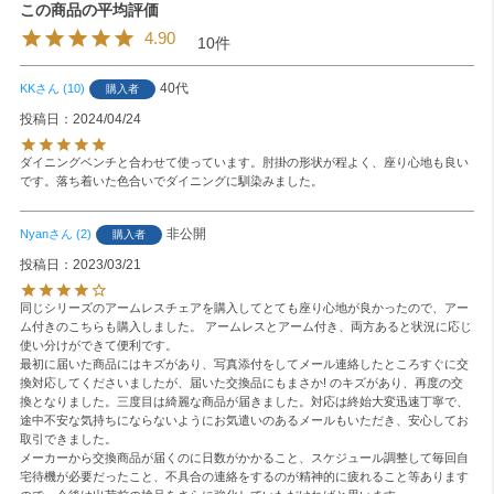
4.90
10
40代
KK
10
購入者
投稿日
2024/04/24
ダイニングベンチと合わせて使っています。肘掛の形状が程よく、座り心地も良い
です。落ち着いた色合いでダイニングに馴染みました。
非公開
Nyan
2
購入者
投稿日
2023/03/21
同じシリーズのアームレスチェアを購入してとても座り心地が良かったので、アー
ム付きのこちらも購入しました。 アームレスとアーム付き、両方あると状況に応じ
使い分けができて便利です。

最初に届いた商品にはキズがあり、写真添付をしてメール連絡したところすぐに交
換対応してくださいましたが、届いた交換品にもまさか! のキズがあり、再度の交
換となりました。三度目は綺麗な商品が届きました。対応は終始大変迅速丁寧で、
途中不安な気持ちにならないようにお気遣いのあるメールもいただき、安心してお
取引できました。

メーカーから交換商品が届くのに日数がかかること、スケジュール調整して毎回自
宅待機が必要だったこと、不具合の連絡をするのが精神的に疲れること等あります