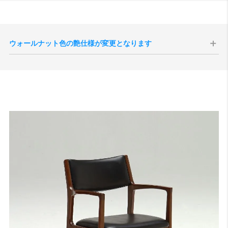
ウォールナット色の艶仕様が変更となります
現代のインテリア空間との親和性の向上、コーディネートをしやすく
することを目的として、2025年10月1日生産分よりウォールナット色
の艶感が現状よりもマットな質感へと変更されます。
切り替え後半年程度は新旧の仕様が混在する事が予想されますが、新
旧のご指定は承ることができませんので、あらかじめご了承いただけ
ますと幸いです。
サンプル画像1
、
サンプル画像2
、
サンプル画像3