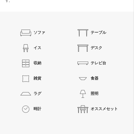
す。
ソファ
テーブル
イス
デスク
収納
テレビ台
雑貨
食器
ラグ
照明
時計
オススメセット