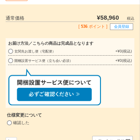
¥
58,960
通常価格
税込
[
536
ポイント ]
会員登録
お届け方法／こちらの商品は完成品となります
+
¥
0
税込
玄関先お渡し便（宅配便）
(
+
¥
0
税込
開梱設置サービス便（立ち会い必須）
必
須
)
仕様変更について
(
確認した
必
須
)