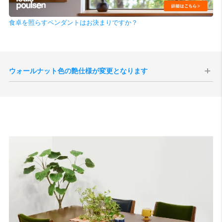
食卓を照らすペンダントはお決まりですか？
ウォールナット色の艶仕様が変更となります
現代のインテリア空間との親和性の向上、コーディネートをしやすく
することを目的として、2025年10月1日生産分よりウォールナット色
の艶感が現状よりもマットな質感へと変更されます。
切り替え後半年程度は新旧の仕様が混在する事が予想されますが、新
旧のご指定は承ることができませんので、あらかじめご了承いただけ
ますと幸いです。
サンプル画像1
、
サンプル画像2
、
サンプル画像3