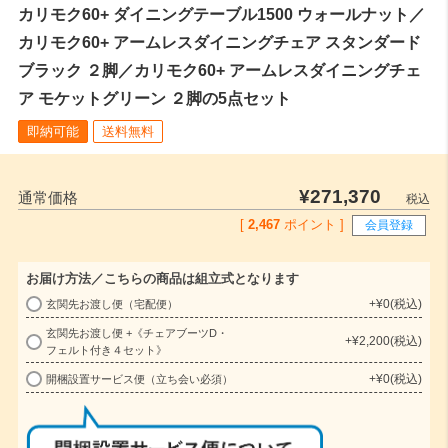
カリモク60+ ダイニングテーブル1500 ウォールナット／
カリモク60+ アームレスダイニングチェア スタンダード
ブラック ２脚／カリモク60+ アームレスダイニングチェ
ア モケットグリーン ２脚の5点セット
即納可能
送料無料
¥
271,370
通常価格
税込
[
2,467
ポイント ]
会員登録
お届け方法／こちらの商品は組立式となります
+
¥
0
税込
玄関先お渡し便（宅配便）
(
玄関先お渡し便 +《チェアブーツD・
必
+
¥
2,200
税込
フェルト付き４セット》
須
+
¥
0
税込
開梱設置サービス便（立ち会い必須）
)