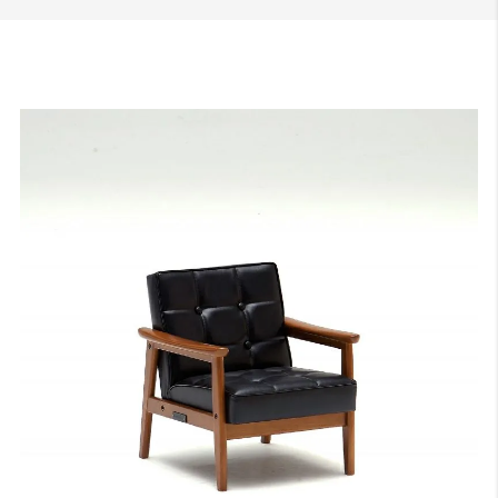
することを目的として、2025年10月1日生産分よりウォールナット色
の艶感が現状よりもマットな質感へと変更されます。
切り替え後半年程度は新旧の仕様が混在する事が予想されますが、新
旧のご指定は承ることができませんので、あらかじめご了承いただけ
ますと幸いです。
サンプル画像1
、
サンプル画像2
、
サンプル画像3