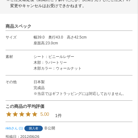
変更やキャンセルはお受けできかねます。
商品スペック
サイズ
幅39.0 奥行43.0 高さ42.5cm
座面高:23.0cm
素材
シート：ビニールレザー
木部：ラバートリー
木部カラー：ウォールナット
その他
日本製
完成品
※当店ではギフトラッピングには対応しておりません。
5.00
1
非公開
nkb
1
購入者
投稿日
2012/06/26