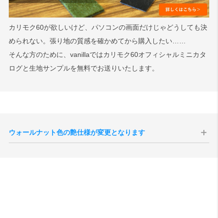
検索
カリモク60が欲しいけど、パソコンの画面だけじゃどうしても決
められない。張り地の質感を確かめてから購入したい……
そんな方のために、vanillaではカリモク60オフィシャルミニカタ
ログと生地サンプルを無料でお送りいたします。
ウォールナット色の艶仕様が変更となります
現代のインテリア空間との親和性の向上、コーディネートをしやすく
することを目的として、2025年10月1日生産分よりウォールナット色
の艶感が現状よりもマットな質感へと変更されます。
切り替え後半年程度は新旧の仕様が混在する事が予想されますが、新
旧のご指定は承ることができませんので、あらかじめご了承いただけ
ますと幸いです。
サンプル画像1
、
サンプル画像2
、
サンプル画像3