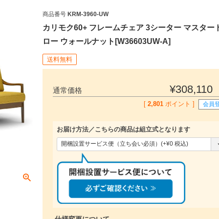
商品番号
KRM-3960-UW
カリモク60+ フレームチェア 3シーター マスター
ロー ウォールナット[W36603UW-A]
送料無料
¥
308,110
通常価格
[
2,801
ポイント ]
会員
お届け方法／こちらの商品は組立式となります
(
必
須
)
仕様変更について