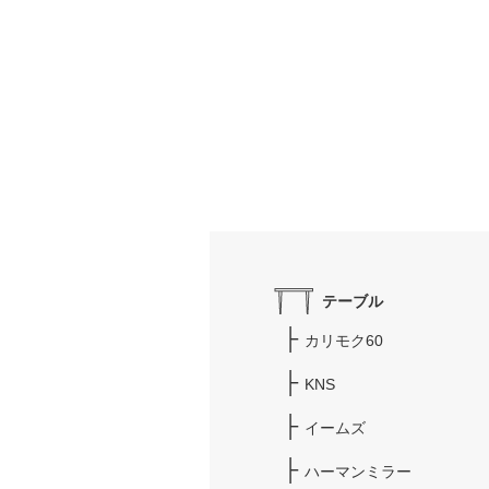
テーブル
カリモク60
KNS
イームズ
ハーマンミラー