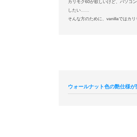
カリモク60が欲しいけど、パソコ
したい……
そんな方のために、vanillaで
ウォールナット色の艶仕様が
現代のインテリア空間との親和性の向
分よりウォールナット色の艶感が現
切り替え後半年程度は新旧の仕様が
らかじめご了承いただけますと幸い
サンプル画像1
、
サンプル画像2
、