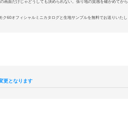
ンの画面だけじゃどうしても決められない。張り地の質感を確かめてか
はカリモク60オフィシャルミニカタログと生地サンプルを無料でお送りいた
変更となります
上、コーディネートをしやすくすることを目的として、2025年10月
状よりもマットな質感へと変更されます。
混在する事が予想されますが、新旧のご指定は承ることができませんの
です。
サンプル画像3