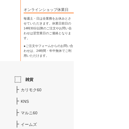
オンラインショップ休業日
毎週土・日は全業務をお休みとさ
せていただきます。休業日前日の
14時30分以降のご注文やお問い合
わせは翌営業日のご連絡となりま
す。
●ご注文やフォームからのお問い合
わせは、
24時間・年中無休
でご利
用いただけます。
雑貨
カリモク60
KNS
マルニ60
イームズ