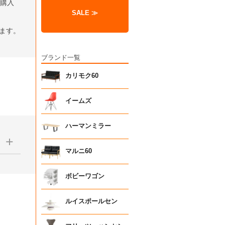
ら購入
SALE ≫
します。
ブランド一覧
カリモク60
イームズ
ハーマンミラー
マルニ60
1日生産
ボビーワゴン
で、あ
ルイスポールセン