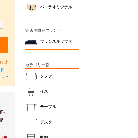
バニラオリジナル
実店舗限定ブランド
フランネルソファ
わせ
カテゴリ一覧
加算→
ソファ
ついて
イス
テーブル
す。
ま
デスク
け先
収納