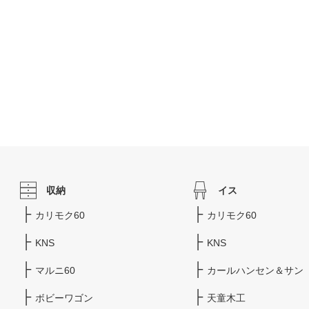
収納
イス
カリモク60
カリモク60
KNS
KNS
マルニ60
カールハンセン＆サン
ボビーワゴン
天童木工