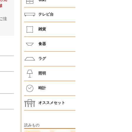
ま
テレビ台
ご注
雑貨
食器
ラグ
照明
）
時計
オススメセット
読みもの