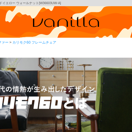
イエロー ウォールナット[W36603UW-A]
ファー
カリモク60 フレームチェア