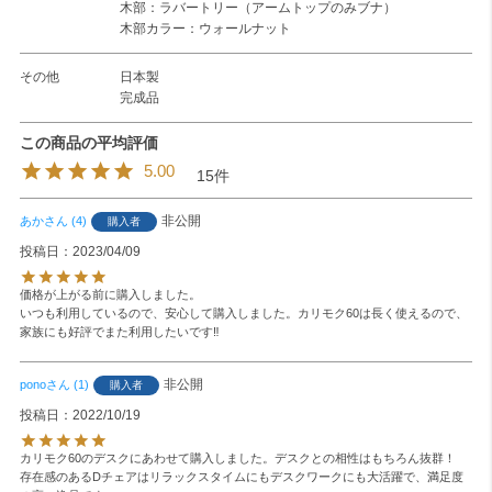
木部：ラバートリー（アームトップのみブナ）
木部カラー：ウォールナット
その他
日本製
完成品
5.00
15
非公開
あか
4
購入者
投稿日
2023/04/09
価格が上がる前に購入しました。

いつも利用しているので、安心して購入しました。カリモク60は長く使えるので、
家族にも好評でまた利用したいです‼️
非公開
pono
1
購入者
投稿日
2022/10/19
カリモク60のデスクにあわせて購入しました。デスクとの相性はもちろん抜群！

存在感のあるDチェアはリラックスタイムにもデスクワークにも大活躍で、満足度