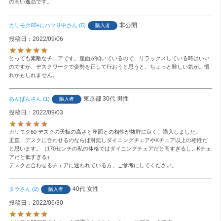
の高い逸品です。
非公開
カリモク60+にハマり中
5
購入者
投稿日
2022/09/06
とっても素敵なチェアです。座面が傾いているので、リラックスしている時はいい
のですが、デスクワークで姿勢を正して行おうと思うと、ちょっと難しい気が。慣
れかもしれません。
東京都
30代
男性
あんぱん
1
購入者
投稿日
2022/09/03
カリモク60 デスクの天板の高さと座面との相性が抜群に良く、購入しました。

正直、デスクに合わせるのならば肘無しダイニングチェアやKチェア以上の相性だ
と思います。（170センチの私の体格ではダイニングチェアだと高すぎるし、Kチェ
アだと低すぎる）

デスクと合わせるチェアに迷われている方、ご参考にしてください。
40代
女性
タラ
2
購入者
投稿日
2022/06/30