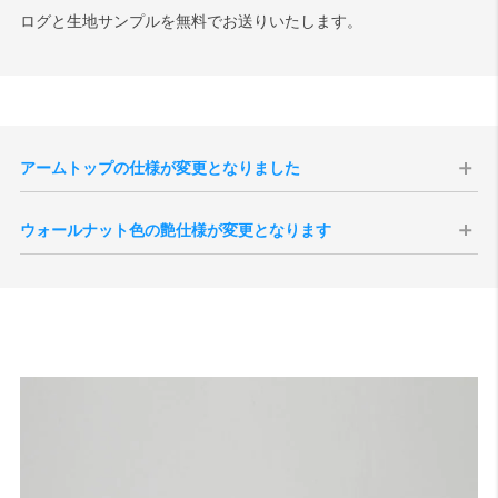
ログと生地サンプルを無料でお送りいたします。
アームトップの仕様が変更となりました
環境配慮や材料の有効活用等の面から、2024年11月生産分よりアーム
ウォールナット色の艶仕様が変更となります
トップ部のみ「ラバートリー材」から「ブナ材」へと仕様が変更とな
りました。ブナ材はラバートリー材に比べ導管が緻密かつ、滑らかで
現代のインテリア空間との親和性の向上、コーディネートをしやすく
す。
することを目的として、2025年10月1日生産分よりウォールナット色
の艶感が現状よりもマットな質感へと変更されます。
切り替え後半年程度は新旧の仕様が混在する事が予想されますが、新
旧のご指定は承ることができませんので、あらかじめご了承いただけ
ますと幸いです。
サンプル画像1
、
サンプル画像2
、
サンプル画像3