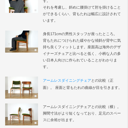
ず。
それを考慮し、斜めに腰掛けて肘を掛けること
ができるくらい、背もたれは幅広に設計されて
います。
身長171cmの男性スタッフが座ったところ。
背もたれにつけられた緩やかな傾斜が背中に気
持ち良くフィットします。座面高は海外のデザ
イナーズチェアと比べると低く、小柄な人の多
い日本人向けに作られていることがわかりま
す。
アームレスダイニングチェア
との比較（正
面）。 座面と背もたれの曲線が目を引きます。
アームレスダイニングチェアとの比較（横）。
脚間寸法がより短くなっており、足元のスペー
スに余裕が出ます。