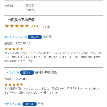
その他
日本製
完成品
4.64
11
非公開
ボンちゃん
4
購入者
投稿日
2026/06/13
カリモク60のラウンドテーブルに合わせてスタンダードブラック二脚と、迷いに迷
って一脚をモケットにしました。差し色になってよかったです。座面の触り心地も
座り心地もサイコーです。
福岡県
40代
男性
コバ
3
購入者
投稿日
2026/06/13
木の質感が気に入ってこれにしました。部屋はKチェア1P 2Ｐオットマンとモケッ
トグリーンに揃えてますが、いい感じですね。
男性
おさむ
6
購入者