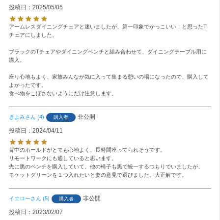
投稿日
2025/05/05
アームレスダイニングチェアと迷いましたが、第一印象でかっこいい！と思ったT
チェアにしました。

ブラックのTチェアやダイニングベンチと組み合わせて、ダイニングテーブル用に
購入。

座り心地もよく、家族みんなが気に入って集まる憩いの場になったので、購入して
よかったです。

食べ物をこぼさないようにだけ注意します。
非公開
きよみ
4
購入者
投稿日
2024/04/11
背中のホールドがとても心地よく、長時間座ってられそうです。

リモートワークにも適していると思います。

先に黒のベンチを購入していて、他の椅子も黒で統一するつもりでいましたが、

モケットグリーンを１つ入れたいと妻の意見で選びました。大正解です。
非公開
イエロー
5
購入者
投稿日
2023/02/07