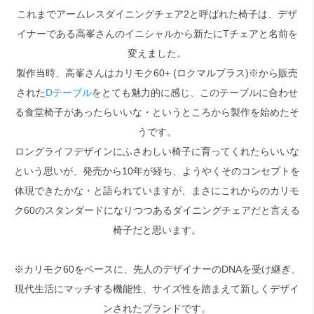
これまでアームレスダイニングチェア2と呼ばれた椅子は、デザ
イナーである高峯さんのイニシャルから新たにTチェアと名前を
検索
変えました。
製作当時、高峯さんはカリモク60+ (ロクマルプラス)※から販売
された
Dテーブル
をとても魅力的に感じ、このテーブルに合わせ
る食堂椅子があったらいいな・というところから製作を始めたそ
うです。
ロングライフデザインにふさわしい椅子に育ってくれたらいいな
という思いが、発売から10年が経ち、ようやくそのコンセプトを
体現できたかな・と語られていますが、まさにこれからのカリモ
ク60のスタンダードになりつつあるダイニングチェアだと言える
椅子だと思います。
※カリモク60をベースに、先人のデザイナーのDNAを受け継ぎ、
現代生活にマッチする機能性、サイズ性を踏まえて新しくデザイ
ンされたブランドです。