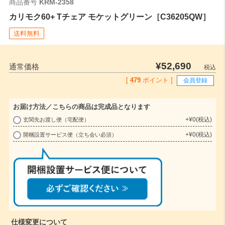
商品番号
KRM-2358
カリモク60+ Tチェア モケットグリーン［C36205QW］
送料無料
¥
52,690
通常価格
税込
[
479
ポイント ]
会員登録
お届け方法／こちらの商品は完成品となります
+
¥
0
税込
玄関先お渡し便（宅配便）
(
+
¥
0
税込
開梱設置サービス便（立ち会い必須）
必
須
)
仕様変更について