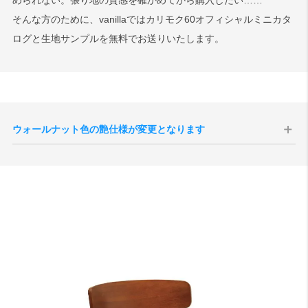
められない。張り地の質感を確かめてから購入したい……
そんな方のために、vanillaではカリモク60オフィシャルミニカタ
ログと生地サンプルを無料でお送りいたします。
ウォールナット色の艶仕様が変更となります
現代のインテリア空間との親和性の向上、コーディネートをしやすく
することを目的として、2025年10月1日生産分よりウォールナット色
の艶感が現状よりもマットな質感へと変更されます。
切り替え後半年程度は新旧の仕様が混在する事が予想されますが、新
旧のご指定は承ることができませんので、あらかじめご了承いただけ
ますと幸いです。
サンプル画像1
、
サンプル画像2
、
サンプル画像3