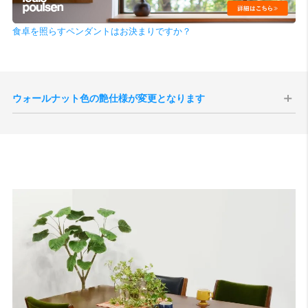
食卓を照らすペンダントはお決まりですか？
ウォールナット色の艶仕様が変更となります
現代のインテリア空間との親和性の向上、コーディネートをしやすく
することを目的として、2025年10月1日生産分よりウォールナット色
の艶感が現状よりもマットな質感へと変更されます。
切り替え後半年程度は新旧の仕様が混在する事が予想されますが、新
旧のご指定は承ることができませんので、あらかじめご了承いただけ
ますと幸いです。
サンプル画像1
、
サンプル画像2
、
サンプル画像3