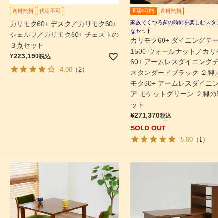
送料無料
代引不可
即納可能
送料無料
家族でくつろぎの時間を楽しむスタ
カリモク60+ デスク／カリモク60+
なセット
シェルフ／カリモク60+ チェストの
カリモク60+ ダイニングテ
３点セット
1500 ウォールナット／カリ
¥
223,190
税込
60+ アームレスダイニング
4.00
（2）
スタンダードブラック ２脚
モク60+ アームレスダイニ
ア モケットグリーン ２脚の
ット
¥
271,370
税込
SOLD OUT
5.00
（1）