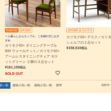
即納可能
送料無料
送料無料
代引不可
一人暮らしからカップル、ご夫婦の方におす
カリモク60+ デスク／カリモ
すめ
シェルフの２点セット
カリモク60+ ダイニングテーブル
¥
158,510
税込
800 ウォールナット／カリモク60+
アームレスダイニングチェア モケ
ットグリーン ２脚の３点セット
¥
161,150
税込
SOLD OUT
多い順
価格が高い順
価格が安い順
標準
6
件中