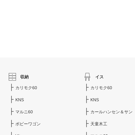
収納
イス
カリモク60
カリモク60
KNS
KNS
マルニ60
カールハンセン＆サン
ボビーワゴン
天童木工