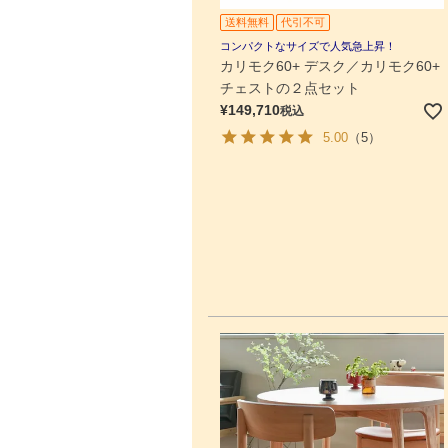
送料無料
代引不可
コンパクトなサイズで人気急上昇！
カリモク60+ デスク／カリモク60+
チェストの２点セット
¥
149,710
税込
5.00
（5）