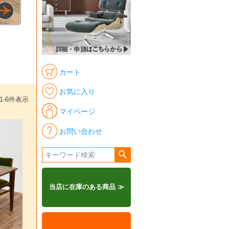
カート
お気に入り
1
-
6
件表示
マイページ
お問い合わせ
当店に在庫のある商品 ≫