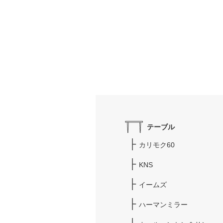
テーブル
カリモク60
KNS
イームズ
ハーマンミラー