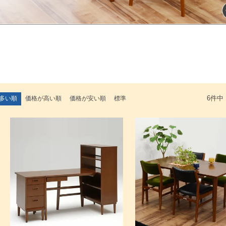
多い順
価格が高い順
価格が安い順
標準
6
件中
検索