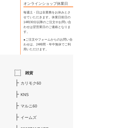
オンラインショップ休業日
毎週土・日は全業務をお休みとさ
せていただきます。休業日前日の
14時30分以降のご注文やお問い合
わせは翌営業日のご連絡となりま
す。
●ご注文やフォームからのお問い合
わせは、
24時間・年中無休
でご利
用いただけます。
雑貨
カリモク60
KNS
マルニ60
イームズ