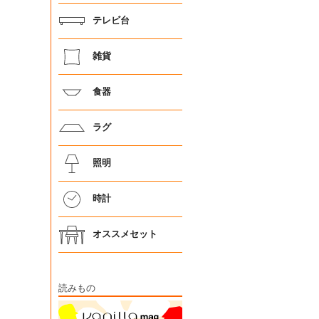
テレビ台
雑貨
食器
ラグ
照明
時計
オススメセット
読みもの