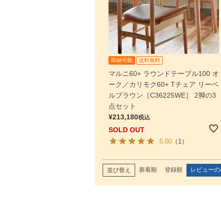
即納可能
送料無料
マルニ60+ ラウンドテーブル100 オ
ーク／カリモク60+ Tチェア リーベ
ルブラウン［C36225WE］ 2脚の3
点セット
¥
213,180
税込
SOLD OUT
5.00
（1）
新着順
登録順
レビューの
並び替え