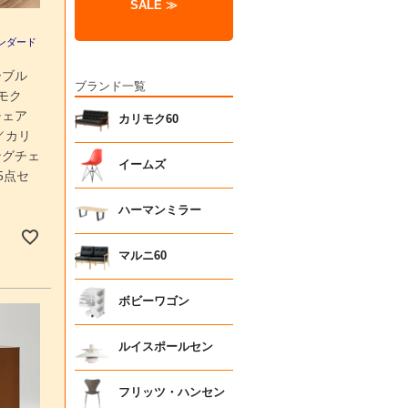
SALE ≫
ンダード
ーブル
ブランド一覧
モク
チェア
カリモク60
／カリ
ングチェ
イームズ
5点セ
ハーマンミラー
マルニ60
ボビーワゴン
ルイスポールセン
フリッツ・ハンセン