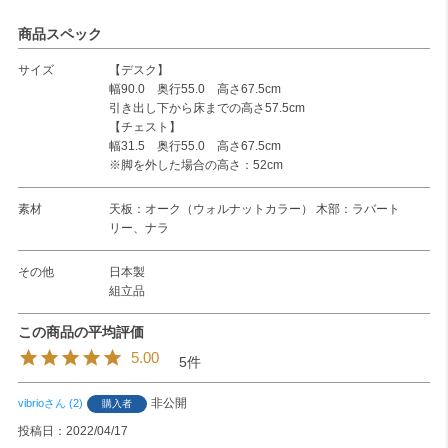
商品スペック
サイズ
【デスク】
幅90.0 奥行55.0 高さ67.5cm
引き出し下から床までの高さ57.5cm
【チェスト】
幅31.5 奥行55.0 高さ67.5cm
※脚を外した場合の高さ：52cm
素材
天板：オーク（ウォルナットカラー） 木部：ラバート
リー、ナラ
その他
日本製
組立品
5.00
5
非公開
vibrio
2
購入者
投稿日
2022/04/17