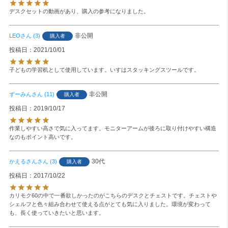
デスクセットの動画があり、購入の参考になりました。
非公開
LEO
3
購入者
投稿日
2021/10/01
子どもの学習机として使用しています。いすはスタッキングスツールです。
非公開
ずーみん
11
購入者
投稿日
2019/10/17
作業しやすい高さで気に入ってます。モニターアームが後ろに取り付けやすい構造
なのもポイント高いです。
30代
かえるさん
3
購入者
投稿日
2017/10/22
カリモク60の中で一番欲しかったのがこちらのデスクとチェストです。チェストや
シェルフと色々組み合わせて使える点がとても気に入りました。環境が変わって
も、長く使っていきたいと思います。