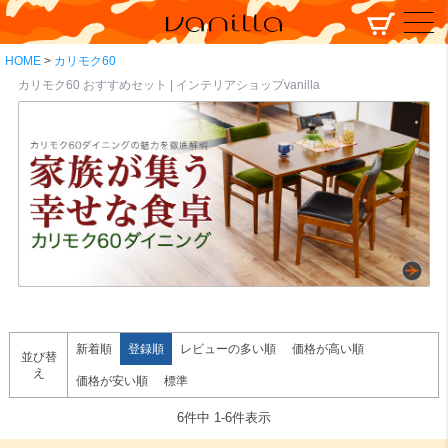
HOME
カリモク60
カリモク60 おすすめセット | インテリアショップvanilla
新着順
登録順
レビューの多い順
価格が高い順
並び替
え
価格が安い順
標準
6
件中
1
-
6
件表示