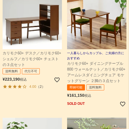
カリモク60+ デスク／カリモク60+
一人暮らしからカップル、ご夫婦の方に
おすすめ
シェルフ／カリモク60+ チェスト
カリモク60+ ダイニングテーブル
の３点セット
800 ウォールナット／カリモク60+
送料無料
代引不可
アームレスダイニングチェア モケ
¥
223,190
税込
ットグリーン ２脚の３点セット
4.00
（2）
即納可能
送料無料
¥
161,150
税込
SOLD OUT