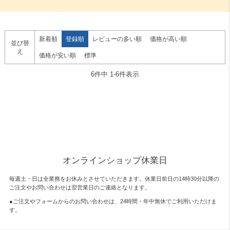
新着順
登録順
レビューの多い順
価格が高い順
並び替
え
価格が安い順
標準
6
件中
1
-
6
件表示
オンラインショップ休業日
毎週土・日は全業務をお休みとさせていただきます。休業日前日の14時30分以降の
ご注文やお問い合わせは翌営業日のご連絡となります。
●ご注文やフォームからのお問い合わせは、
24時間・年中無休
でご利用いただけま
す。