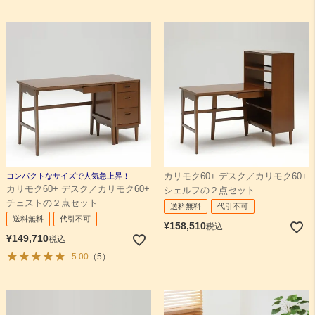
検索
コンパクトなサイズで人気急上昇！
カリモク60+ デスク／カリモク60+
カリモク60+ デスク／カリモク60+
シェルフの２点セット
チェストの２点セット
送料無料
代引不可
送料無料
代引不可
¥
158,510
税込
¥
149,710
税込
5.00
（5）