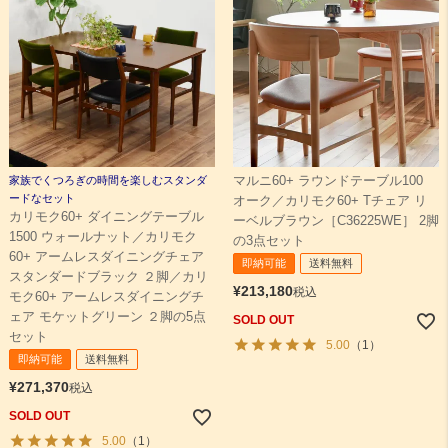
家族でくつろぎの時間を楽しむスタンダ
マルニ60+ ラウンドテーブル100
ードなセット
オーク／カリモク60+ Tチェア リ
カリモク60+ ダイニングテーブル
ーベルブラウン［C36225WE］ 2脚
1500 ウォールナット／カリモク
の3点セット
60+ アームレスダイニングチェア
即納可能
送料無料
スタンダードブラック ２脚／カリ
¥
213,180
税込
モク60+ アームレスダイニングチ
ェア モケットグリーン ２脚の5点
SOLD OUT
セット
5.00
（1）
即納可能
送料無料
¥
271,370
税込
SOLD OUT
5.00
（1）