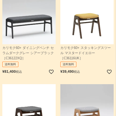
カリモク60+ ダイニングベンチ セ
カリモク60+ スタッキングスツー
ラムダークグレー シアーブラック
ル マスタードイエロー
［C36122XQ］
［C36116UK］
送料無料
送料無料
¥
81,400
¥
39,490
税込
税込