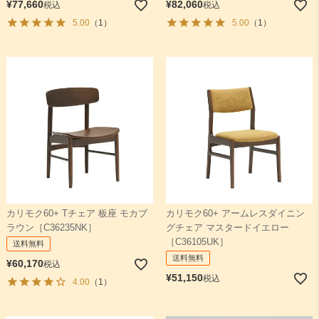
¥
77,660
¥
82,060
税込
税込
5.00
（1）
5.00
（1）
カリモク60+ Tチェア 板座 モカブ
カリモク60+ アームレスダイニン
ラウン［C36235NK］
グチェア マスタードイエロー
［C36105UK］
送料無料
送料無料
¥
60,170
税込
¥
51,150
税込
4.00
（1）