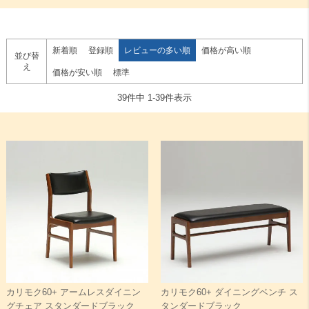
検索
新着順
登録順
レビューの多い順
価格が高い順
並び替
え
価格が安い順
標準
39
件中
1
-
39
件表示
カリモク60+ アームレスダイニン
カリモク60+ ダイニングベンチ ス
グチェア スタンダードブラック
タンダードブラック