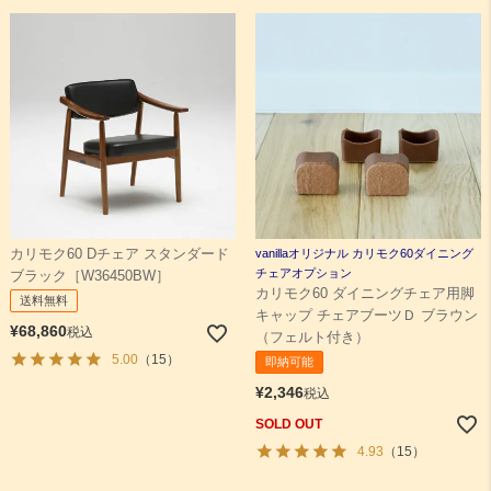
vanillaオリジナル カリモク60ダイニング
カリモク60 Dチェア スタンダード
チェアオプション
ブラック［W36450BW］
カリモク60 ダイニングチェア用脚
送料無料
キャップ チェアブーツＤ ブラウン
¥
68,860
税込
（フェルト付き）
5.00
（15）
即納可能
¥
2,346
税込
SOLD OUT
4.93
（15）