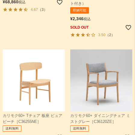
¥
68,860
税込
ト付き）
4.67
（3）
即納可能
¥
2,346
税込
SOLD OUT
3.50
（2）
カリモク60+ Tチェア 板座 ピュア
カリモク60+ ダイニングチェア ミ
ビーチ［C36255NE］
ストグレー［C36120ZE］
送料無料
送料無料