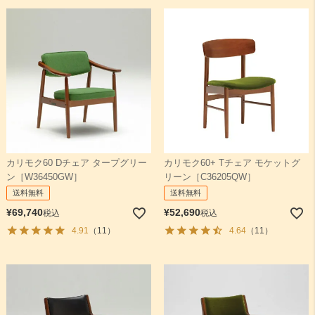
カリモク60 Dチェア タープグリー
カリモク60+ Tチェア モケットグ
ン［W36450GW］
リーン［C36205QW］
送料無料
送料無料
¥
69,740
¥
52,690
税込
税込
4.91
（11）
4.64
（11）