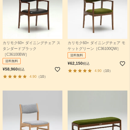
カリモク60+ ダイニングチェア ス
カリモク60+ ダイニングチェア モ
タンダードブラック
ケットグリーン［C36100QW］
［C36100BW］
送料無料
送料無料
¥
62,150
税込
¥
58,960
税込
4.90
（10）
4.90
（10）