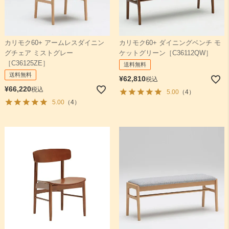
カリモク60+ アームレスダイニン
カリモク60+ ダイニングベンチ モ
グチェア ミストグレー
ケットグリーン［C36112QW］
［C36125ZE］
送料無料
送料無料
¥
62,810
税込
¥
66,220
税込
5.00
（4）
5.00
（4）