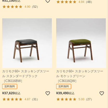
¥
51,150
税込
4.94
（48）
4.90
（52）
カリモク60+ スタッキングスツー
カリモク60+ スタッキングスツー
ル スタンダードブラック
ル モケットグリーン
［C36116BW］
［C36116QW］
送料無料
送料無料
¥
37,620
¥
39,490
税込
税込
4.87
（31）
5.00
（27）