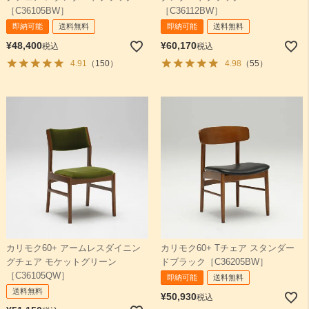
［C36105BW］
［C36112BW］
即納可能
送料無料
即納可能
送料無料
¥
48,400
¥
60,170
税込
税込
4.91
（150）
4.98
（55）
カリモク60+ アームレスダイニン
カリモク60+ Tチェア スタンダー
グチェア モケットグリーン
ドブラック［C36205BW］
［C36105QW］
即納可能
送料無料
送料無料
¥
50,930
税込