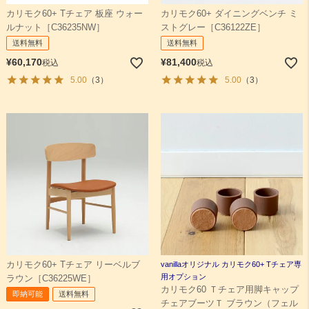
カリモク60+ Tチェア 板座 ウォー
カリモク60+ ダイニングベンチ ミ
ルナット［C36235NW］
ストグレー［C36122ZE］
送料無料
送料無料
¥
60,170
¥
81,400
税込
税込
5.00
（3）
5.00
（3）
カリモク60+ Tチェア リーベルブ
vanillaオリジナル カリモク60+ Tチェア専
用オプション
ラウン［C36225WE］
カリモク60 Ｔチェア用脚キャップ
即納可能
送料無料
チェアブーツＴ ブラウン（フェル