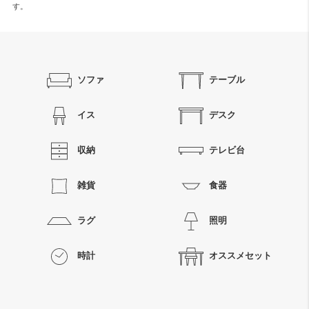
す。
ソファ
テーブル
イス
デスク
収納
テレビ台
雑貨
食器
ラグ
照明
時計
オススメセット