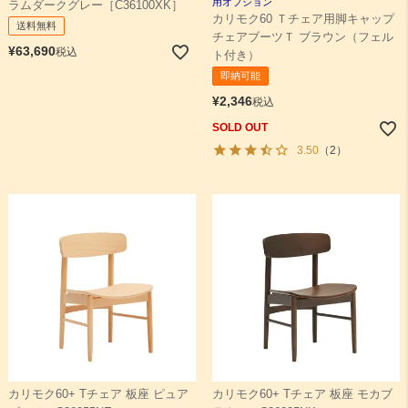
用オプション
ラムダークグレー［C36100XK］
カリモク60 Ｔチェア用脚キャップ
送料無料
チェアブーツＴ ブラウン（フェル
¥
63,690
税込
ト付き）
即納可能
¥
2,346
税込
SOLD OUT
3.50
（2）
カリモク60+ Tチェア 板座 ピュア
カリモク60+ Tチェア 板座 モカブ