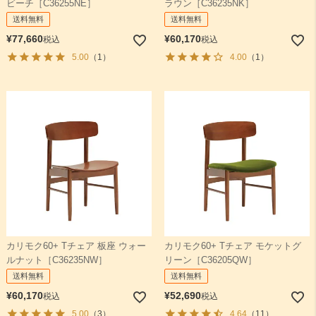
ビーチ［C36255NE］
ラウン［C36235NK］
送料無料
送料無料
¥
77,660
¥
60,170
税込
税込
5.00
（1）
4.00
（1）
カリモク60+ Tチェア 板座 ウォー
カリモク60+ Tチェア モケットグ
ルナット［C36235NW］
リーン［C36205QW］
送料無料
送料無料
¥
60,170
¥
52,690
税込
税込
5.00
（3）
4.64
（11）