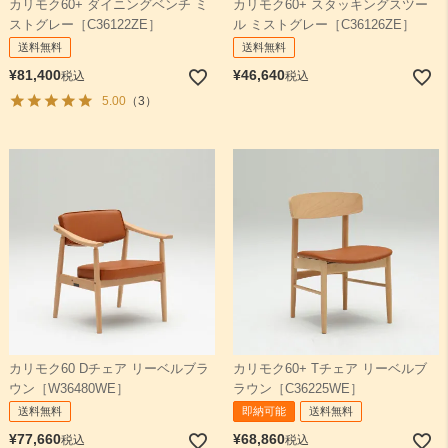
カリモク60+ ダイニングベンチ ミ
カリモク60+ スタッキングスツー
ストグレー［C36122ZE］
ル ミストグレー［C36126ZE］
送料無料
送料無料
¥
81,400
¥
46,640
税込
税込
5.00
（3）
カリモク60 Dチェア リーベルブラ
カリモク60+ Tチェア リーベルブ
ウン［W36480WE］
ラウン［C36225WE］
送料無料
即納可能
送料無料
¥
77,660
¥
68,860
税込
税込