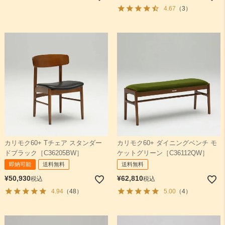
4.67
（3）
カリモク60+ Tチェア スタンダー
カリモク60+ ダイニングベンチ モ
ドブラック［C36205BW］
ケットグリーン［C36112QW］
即納可能
送料無料
送料無料
¥
50,930
¥
62,810
税込
税込
4.94
（48）
5.00
（4）