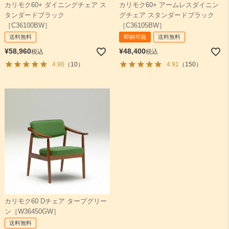
カリモク60+ ダイニングチェア ス
カリモク60+ アームレスダイニン
タンダードブラック
グチェア スタンダードブラック
［C36100BW］
［C36105BW］
送料無料
即納可能
送料無料
¥
58,960
¥
48,400
税込
税込
4.90
（10）
4.91
（150）
カリモク60 Dチェア タープグリー
ン［W36450GW］
送料無料