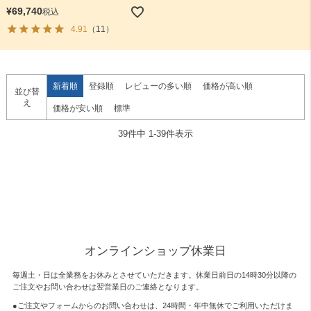
¥
69,740
税込
4.91
（11）
新着順
登録順
レビューの多い順
価格が高い順
並び替
え
価格が安い順
標準
39
件中
1
-
39
件表示
オンラインショップ休業日
毎週土・日は全業務をお休みとさせていただきます。休業日前日の14時30分以降の
ご注文やお問い合わせは翌営業日のご連絡となります。
●ご注文やフォームからのお問い合わせは、
24時間・年中無休
でご利用いただけま