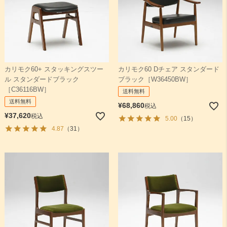
カリモク60+ スタッキングスツー
カリモク60 Dチェア スタンダード
ル スタンダードブラック
ブラック［W36450BW］
［C36116BW］
送料無料
送料無料
¥
68,860
税込
¥
37,620
税込
5.00
（15）
4.87
（31）