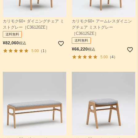
カリモク60+ ダイニングチェア ミ
カリモク60+ アームレスダイニン
ストグレー［C36120ZE］
グチェア ミストグレー
［C36125ZE］
送料無料
送料無料
¥
82,060
税込
¥
66,220
税込
5.00
（1）
5.00
（4）