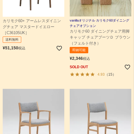
vanillaオリジナル カリモク60ダイニング
カリモク60+ アームレスダイニン
チェアオプション
グチェア マスタードイエロー
カリモク60 ダイニングチェア用脚
［C36105UK］
キャップ チェアブーツＤ ブラウン
送料無料
（フェルト付き）
¥
51,150
税込
即納可能
¥
2,346
税込
SOLD OUT
4.93
（15）