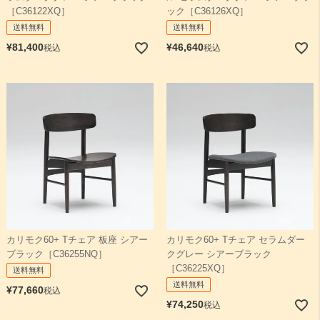
［C36122XQ］
ック［C36126XQ］
送料無料
送料無料
¥
81,400
¥
46,640
税込
税込
カリモク60+ Tチェア 板座 シアー
カリモク60+ Tチェア セラムダー
ブラック［C36255NQ］
クグレー シアーブラック
［C36225XQ］
送料無料
送料無料
¥
77,660
税込
¥
74,250
税込