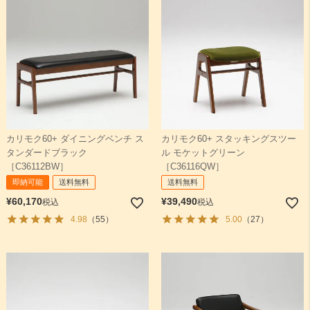
カリモク60+ ダイニングベンチ ス
カリモク60+ スタッキングスツー
タンダードブラック
ル モケットグリーン
［C36112BW］
［C36116QW］
即納可能
送料無料
送料無料
¥
60,170
¥
39,490
税込
税込
4.98
（55）
5.00
（27）