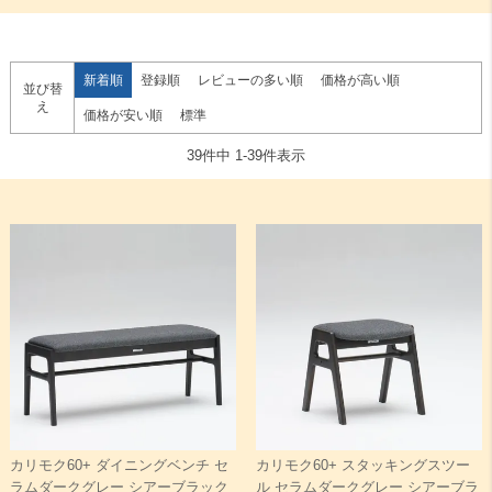
検索
新着順
登録順
レビューの多い順
価格が高い順
並び替
え
価格が安い順
標準
39
件中
1
-
39
件表示
カリモク60+ ダイニングベンチ セ
カリモク60+ スタッキングスツー
ラムダークグレー シアーブラック
ル セラムダークグレー シアーブラ