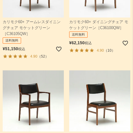
カリモク60+ アームレスダイニン
カリモク60+ ダイニングチェア モ
グチェア モケットグリーン
ケットグリーン［C36100QW］
［C36105QW］
送料無料
送料無料
¥
62,150
税込
¥
51,150
税込
4.90
（10）
4.90
（52）