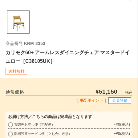
商品番号
KRM-2353
カリモク60+ アームレスダイニングチェア マスタードイ
エロー［C36105UK］
送料無料
¥
51,150
通常価格
税込
[
465
ポイント ]
会員登録
お届け方法／こちらの商品は完成品となります
+
¥
0
税込
玄関先お渡し便（宅配便）
(
+
¥
0
税込
開梱設置サービス便（立ち会い必須）
必