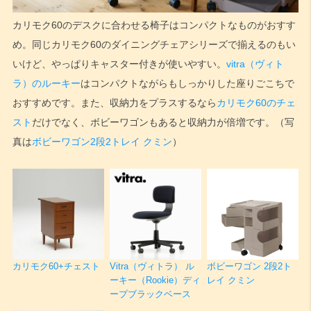
カリモク60のデスクに合わせる椅子はコンパクトなものがおすす
め。同じカリモク60のダイニングチェアシリーズで揃えるのもい
いけど、やっぱりキャスター付きが使いやすい。
vitra（ヴィト
ラ）のルーキー
はコンパクトながらもしっかりした座りごこちで
おすすめです。また、収納力をプラスするなら
カリモク60のチェ
スト
だけでなく、ボビーワゴンもあると収納力が倍増です。（写
真は
ボビーワゴン2段2トレイ クミン
）
カリモク60+チェスト
Vitra（ヴィトラ） ル
ボビーワゴン 2段2ト
ーキー（Rookie）ディ
レイ クミン
ープブラックベース