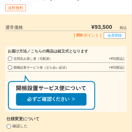
送料無料
¥
93,500
通常価格
税込
[
850
ポイント ]
会員登録
お届け方法／こちらの商品は組立式となります
+
¥
0
税込
玄関先お渡し便（宅配便）
(
+
¥
0
税込
開梱設置サービス便（立ち会い必須）
必
須
)
仕様変更について
(
確認した
必