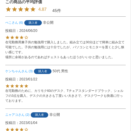
4.87
45
非公開
ぺこ
6
購入者
投稿日
2024/06/20
在宅勤務用兼子供の勉強用で購入しました。組み立ては30分ほどで簡単に組み立て
可能でした。子供の勉強用には十分でしたが、パソコンとモニターを置くと少し狭
い感じです。

場所に余裕があるのであればチェストもあったほうがいいかと思いました。
50代
男性
ケンちゃん
3
購入者
投稿日
2023/01/22
在宅勤務のために、カリモク60のデスク、Tチェアスタンダードブラック、シェル
フの3点を購入、デスクの大きさも丁度いい大きさで、デスクワークも快適に行っ
ております。
非公開
ニャアコ
2
購入者
投稿日
2023/01/04