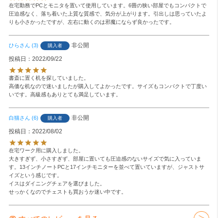
在宅勤務でPCとモニタを置いて使用しています。6畳の狭い部屋でもコンパクトで
圧迫感なく、落ち着いた上質な質感で、気分が上がります。引出しは思っていたよ
りも小さかったですが、左右に動くのは邪魔にならず良かったです。
非公開
ひら
3
購入者
投稿日
2022/09/22
書斎に置く机を探していました。

高価な机なので迷いましたが購入してよかったです。サイズもコンパクトで丁度い
いです。高級感もありとても満足しています。
非公開
白猫
6
購入者
投稿日
2022/08/02
在宅ワーク用に購入しました。

大きすぎず、小さすぎず、部屋に置いても圧迫感のないサイズで気に入っていま
す。13インチノートPCと17インチモニターを並べて置いていますが、ジャストサ
イズという感じです。

イスはダイニングチェアを選びました。

せっかくなのでチェストも買おうか迷い中です。