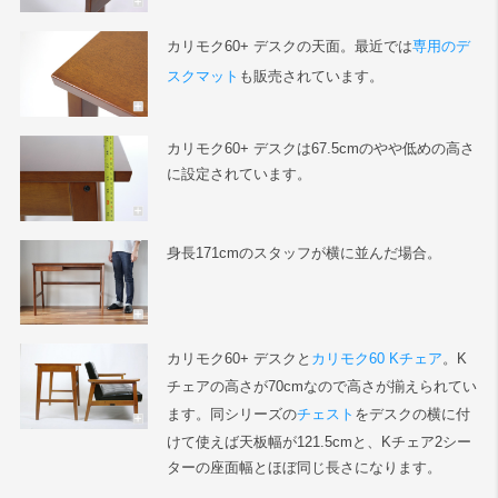
カリモク60+ デスクの天面。最近では
専用のデ
スクマット
も販売されています。
カリモク60+ デスクは67.5cmのやや低めの高さ
に設定されています。
身長171cmのスタッフが横に並んだ場合。
カリモク60+ デスクと
カリモク60 Kチェア
。K
チェアの高さが70cmなので高さが揃えられてい
ます。同シリーズの
チェスト
をデスクの横に付
けて使えば天板幅が121.5cmと、Kチェア2シー
ターの座面幅とほぼ同じ長さになります。