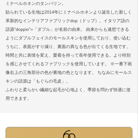
ミナペルホネンのタンバリン。
貼られている生地は2014年にミナペルホネンより誕生した新しく
革新的なインテリアファブリックdop（ドップ）。イタリア語の
語源"doppio"=「ダブル」が名前の由来。 由来からも連想できる
ようにダブルフェイスのモールスキンを使用しており、使い込む
うちに、表面がすり減り、裏面の異なる色が出てくる生地です。
時間と共に表情を変え、愛着を持って長年使用できる。より特別
を感じさせてくれるファブリックを使用しています。 ※一番下画
像右上の三角部分の色が裏地の色となります。 ちなみにモールス
キンの語源は「もぐらの毛皮」。
ふわりと柔らかい繊細な起毛が心地よく、季節を問わず快適に使
用できます。