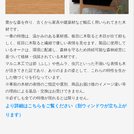
豊かな森を作り、古くから家具や建築材など幅広く用いられてきた木
材です。
一番の特徴は、温かみのある素材感。板目に木取ると木目が出て頼も
しく、柾目に木取ると繊細で優しい表情を見せます。製品に使用して
いるオークは、環境に配慮し、森林を守るため持続可能な森林経営に
基づいて植林・伐採されている木材です。
マルニ木工では節（ふし）や色ムラ、虫穴といった不揃いな表情も木
が活きてきた証であり、ありのままの姿として、これらの特性を生か
した物づくりを行なっています。
※事前の木材の表情のご指定や選別、商品お届け後のイメージ違い等
の理由による返品・交換はお受けできません。
※必ずしも全ての特徴が現れるとは限りません。
より詳細はこちらをご覧ください（別ウィンドウが立ち上が
ります）