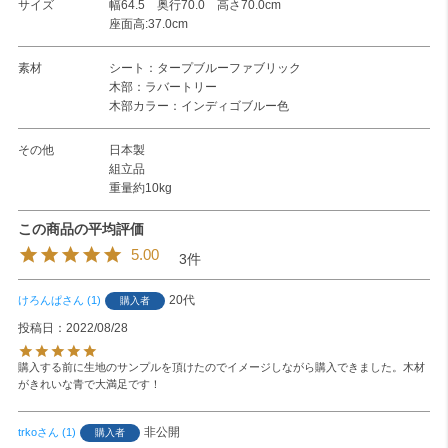
サイズ
幅64.5 奥行70.0 高さ70.0cm
座面高:37.0cm
素材
シート：タープブルーファブリック
木部：ラバートリー
木部カラー：インディゴブルー色
その他
日本製
組立品
重量約10kg
5.00
3
20代
けろんぱ
1
購入者
投稿日
2022/08/28
購入する前に生地のサンプルを頂けたのでイメージしながら購入できました。木材
がきれいな青で大満足です！
非公開
trko
1
購入者