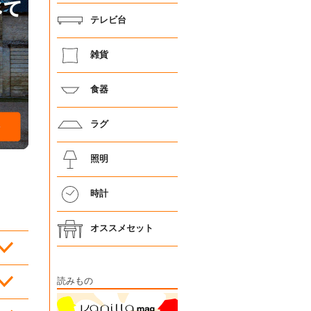
テレビ台
雑貨
食器
ラグ
照明
時計
オススメセット
読みもの