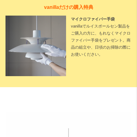
vanillaだけの購入特典
マイクロファイバー手袋
vanillaでルイスポールセン製品を
ご購入の方に、もれなくマイクロ
ファイバー手袋をプレゼント。商
品の組立や、日頃のお掃除の際に
お使いください。
下記に測定した長さなどを入力いただくと全長が算出されます。
※測定した長さは
「cm単位」
でご入力ください。
1cm単位で対応可能
です。
天井高
床から天井までの高さになります。
A：テーブルの高さ（床面からテーブル天板までの長さ）