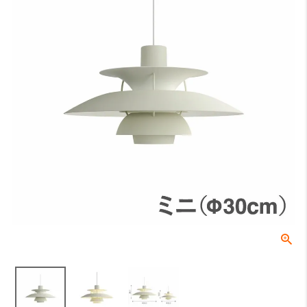
床からテーブルの天板トップまでの高さになります。一般的なダイニ
ングテーブルの場合は70〜74cmが主流です。
B：テーブル天板から器具の下面（任意）
テーブル天板と器具の間の高さでこちらは任意の寸法となります。ル
イスポールセンでは、テーブル上の照度や、視界に入る照明器具が美
しく見える位置等を考慮し、60〜70cmを推奨しております。
C：受け側のボディ高さ
角型引掛シーリングやダクトレールなどの取付側のパーツの高さにな
ります。
全長
0