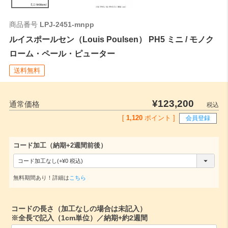
ご注文時はこちらの数値をご記入ください。
商品番号
LPJ-2451-mnpp
ルイスポールセン（Louis Poulsen） PH5 ミニ / モノク
ローム・ペール・ピューター
送料無料
¥
123,200
通常価格
税込
[
1,120
ポイント ]
会員登録
コード加工（納期+2週間前後）
(
必
無料期間あり！詳細は
こちら
須
)
コードの長さ（加工なしの場合は未記入）
※全長で記入（1cm単位）／納期+約2週間