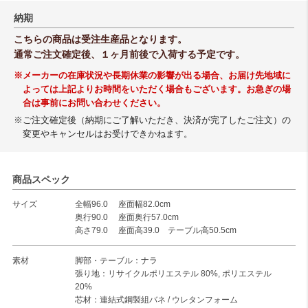
納期
こちらの商品は受注生産品となります。
通常ご注文確定後、１ヶ月前後で入荷する予定です。
※メーカーの在庫状況や長期休業の影響が出る場合、お届け先地域に
よっては上記よりお時間をいただく場合もございます。お急ぎの場
合は事前にお問い合わせください。
※ご注文確定後（納期にご了解いただき、決済が完了したご注文）の
変更やキャンセルはお受けできかねます。
商品スペック
サイズ
全幅96.0 座面幅82.0cm
奥行90.0 座面奥行57.0cm
高さ79.0 座面高39.0 テーブル高50.5cm
素材
脚部・テーブル：ナラ
張り地：リサイクルポリエステル 80%, ポリエステル
20%
芯材：連結式鋼製組バネ / ウレタンフォーム