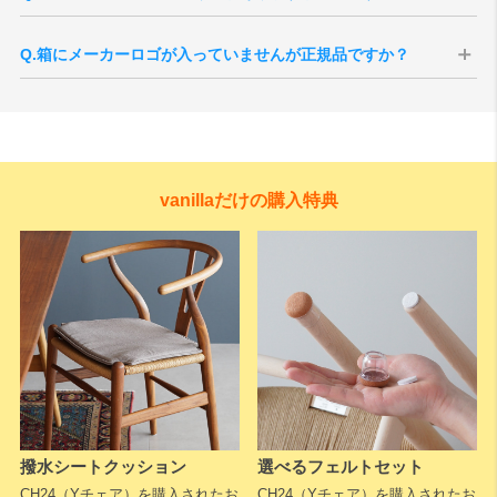
ます。
ご注文後にメーカーへ手配いたします。国内在庫がある場合は約2週間
程度、受注生産品の場合は5〜6ヶ月ほどお時間をいただく場合がござ
Q.箱にメーカーロゴが入っていませんが正規品ですか？
います。なお、当店への次回入荷が決まっている場合もございますの
で、お急ぎの場合はお気軽にお問い合わせください。
A.Yチェアはすべて正規ルートで輸入されたカール・ハンセン＆サンの
※生産状況やメーカー欠品により、納期が前後する場合がございま
正規品ですのでご安心ください。
す。
Yチェアはデンマーク本国から2脚1梱包で輸送される仕様となってお
ります。
当店では入荷時に全て検品を行い、1脚用の無地の梱包に入れ替えをし
vanillaだけの購入特典
てお届けしていますが、本国からの入荷時の箱でお届けとなる場合も
ございます。
事前のご指定などはお受けすることができませんので、予めご了承く
ださいますようお願いいたします。
A.Yチェアは製造工程の最終段階で、床への設置状態を確認しながらガ
A：Yチェアの座面は、100mの長さを超えるペーパーコードを職人が
タつきの微調整（レベル調整）を行います。そのため、脚裏にわずか
手作業で編み上げています。編み込みの途中では、張力を保つために
に削った跡が残る場合があります。
金具でコードを固定しながら作業を進める工程があります。
デンマークでは土足での使用が前提のため、削り調整後に再塗装など
また4本脚の椅子は、座ることで脚がわずかに開き安定する構造です。
その際に表面繊維がわずかに毛羽立つ（ささくれのように見える）こ
の仕上げは行われません。これは不備ではなく、実際の使用環境を想
Yチェアは脚先が細く接地面が小さいため、床のわずかな凹凸や傾きで
とがありますが、素材構造や強度には影響はなく、使用上の問題はあ
定して一脚ずつ調整された証でもあります。安心してお使いくださ
もガタつきを感じやすい傾向がありますが、当店付属のフェルトで軽
りません。手仕事ならではの個体差のひとつとしてご理解ください。
い。
減が可能です。
撥水シートクッション
選べるフェルトセット
なお、浮いている脚が約3mm以上ある場合は初期不良の可能性がある
CH24（Yチェア）を購入されたお
CH24（Yチェア）を購入されたお