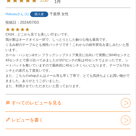
5.00
1
千葉県
女性
Hokuou
1
購入者
投稿日
2024/07/03
CH24…どこから見ても美しい佇まいです。

我が家はオークオイル一択で、しっとりとした触り心地も最高です。

くるみ材のテーブルとも相性バッチリです！これからの経年変化を楽しみたいと思
います。

カール・ハンセン&サン フラッグシップストア東京に出向いて実際にSH45センチと
43センチとで座り比べてみましたが157センチの私は43センチでよかったです。シ
ートパッドを敷いていますので最終的に45センチくらいになります。テーブル72セ
ンチとの差尺も丁度良いです。

また、こちらのshopさんはメール等も早く丁寧で、とても気持ちよくお買い物がで
きました。ありがとうございました。

また、利用させていただきたいと思っております。
すべてのレビューを見る
レビューを書く