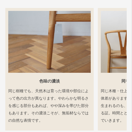
色味の濃淡
同モ
同じ樹種でも、天然木は育った環境や部位によ
同じ木種・仕上げ
って色の出方が異なります。やわらかな明るさ
体差があります。
を感じる部分もあれば、やや深みを帯びた部分
生まれるのも、工
もあります。その濃淡こそが、無垢材ならでは
る証。時間ととも
の自然な表情です。
でいきます。