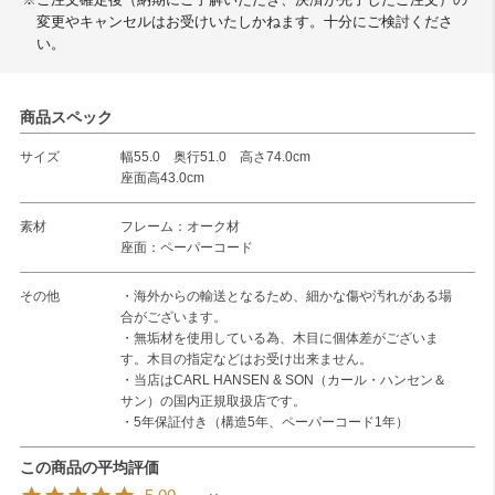
※ご注文確定後（納期にご了解いただき、決済が完了したご注文）の
変更やキャンセルはお受けいたしかねます。十分にご検討くださ
い。
商品スペック
サイズ
幅55.0 奥行51.0 高さ74.0cm
座面高43.0cm
素材
フレーム：オーク材
座面：ペーパーコード
その他
・海外からの輸送となるため、細かな傷や汚れがある場
合がございます。
・無垢材を使用している為、木目に個体差がございま
す。木目の指定などはお受け出来ません。
・当店はCARL HANSEN & SON（カール・ハンセン＆
サン）の国内正規取扱店です。
・5年保証付き（構造5年、ペーパーコード1年）