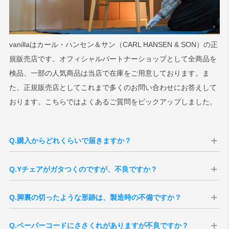
vanillaはカール・ハンセン＆サン（CARL HANSEN & SON）の正
規販売店です。オフィシャルパートナーショップとして全商品を
検品、一部の人気商品は当店で在庫をご用意しております。ま
た、正規販売店としてこれまで多くのお問い合わせにお答えして
おります。こちらではよくあるご質問をピックアップしました。
Q.購入からどれくらいで届きますか？
A：当店ではお届けまでの期間が異なる2種類をご案内しております。
Q.Yチェアがガタつくのですが、不良ですか？
■当店在庫の場合
A：Yチェアのフレームは無垢材でできているため、湿度や設置環境の
新品の在庫が当店にございますので、最短で翌営業日の出荷が可能で
Q.脚裏の切ったような形跡は、製造時の不備ですか？
違いによってわずかな伸縮が起こります。この自然な変化により、ご
す。
く軽微なガタつきが生じる場合があります。デンマークと日本の気候
差や、室内でも空調の風・日当たりなどの条件が影響することもあり
■お取り寄せの場合
Q.ペーパーコードにささくれがありますが不良ですか？