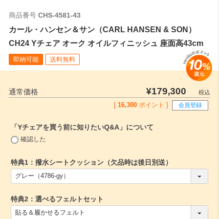
商品番号
CHS-4581-43
カール・ハンセン＆サン（CARL HANSEN & SON）
CH24 Yチェア オーク オイルフィニッシュ 座面高43cm
即納可能
送料無料
¥
179,300
通常価格
税込
[
16,300
ポイント ]
会員登録
「Yチェアを買う前に知りたいQ&A」について
(
確認した
必
須
特典1：撥水シートクッション（欠品時は後日別送）
)
(
必
須
特典2：選べるフェルトセット
)
(
必