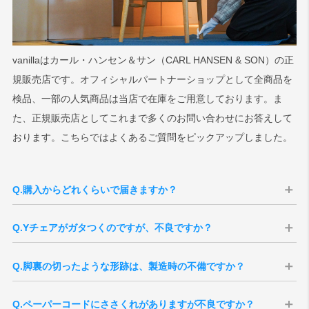
vanillaはカール・ハンセン＆サン（CARL HANSEN & SON）の正
規販売店です。オフィシャルパートナーショップとして全商品を
検品、一部の人気商品は当店で在庫をご用意しております。ま
た、正規販売店としてこれまで多くのお問い合わせにお答えして
おります。こちらではよくあるご質問をピックアップしました。
Q.購入からどれくらいで届きますか？
A：当店ではお届けまでの期間が異なる2種類をご案内しております。
Q.Yチェアがガタつくのですが、不良ですか？
■当店在庫の場合
A：Yチェアのフレームは無垢材でできているため、湿度や設置環境の
新品の在庫が当店にございますので、最短で翌営業日の出荷が可能で
Q.脚裏の切ったような形跡は、製造時の不備ですか？
違いによってわずかな伸縮が起こります。この自然な変化により、ご
す。
く軽微なガタつきが生じる場合があります。デンマークと日本の気候
差や、室内でも空調の風・日当たりなどの条件が影響することもあり
■お取り寄せの場合
Q.ペーパーコードにささくれがありますが不良ですか？