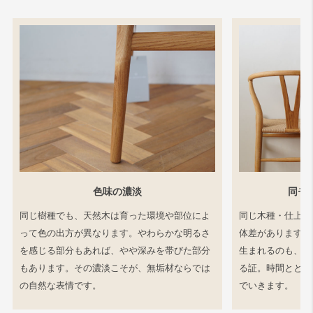
色味の濃淡
同モ
同じ樹種でも、天然木は育った環境や部位によ
同じ木種・仕上げ
って色の出方が異なります。やわらかな明るさ
体差があります。
を感じる部分もあれば、やや深みを帯びた部分
生まれるのも、工
もあります。その濃淡こそが、無垢材ならでは
る証。時間ととも
の自然な表情です。
でいきます。