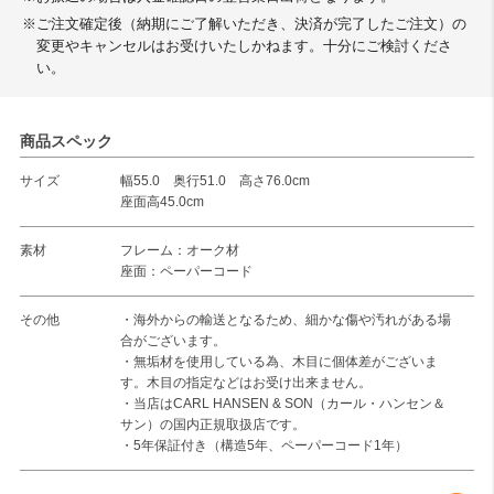
※ご注文確定後（納期にご了解いただき、決済が完了したご注文）の
変更やキャンセルはお受けいたしかねます。十分にご検討くださ
い。
商品スペック
サイズ
幅55.0 奥行51.0 高さ76.0cm
座面高45.0cm
素材
フレーム：オーク材
座面：ペーパーコード
その他
・海外からの輸送となるため、細かな傷や汚れがある場
合がございます。
・無垢材を使用している為、木目に個体差がございま
す。木目の指定などはお受け出来ません。
・当店はCARL HANSEN & SON（カール・ハンセン＆
サン）の国内正規取扱店です。
・5年保証付き（構造5年、ペーパーコード1年）