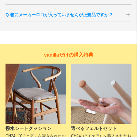
ます。
ご注文後にメーカーへ手配いたします。国内在庫がある場合は約2週間
程度、受注生産品の場合は5〜6ヶ月ほどお時間をいただく場合がござ
Q.箱にメーカーロゴが入っていませんが正規品ですか？
います。なお、当店への次回入荷が決まっている場合もございますの
で、お急ぎの場合はお気軽にお問い合わせください。
A.Yチェアはすべて正規ルートで輸入されたカール・ハンセン＆サンの
※生産状況やメーカー欠品により、納期が前後する場合がございま
正規品ですのでご安心ください。
す。
Yチェアはデンマーク本国から2脚1梱包で輸送される仕様となってお
ります。
当店では入荷時に全て検品を行い、1脚用の無地の梱包に入れ替えをし
vanillaだけの購入特典
てお届けしていますが、本国からの入荷時の箱でお届けとなる場合も
ございます。
事前のご指定などはお受けすることができませんので、予めご了承く
ださいますようお願いいたします。
A.Yチェアは製造工程の最終段階で、床への設置状態を確認しながらガ
A：Yチェアの座面は、100mの長さを超えるペーパーコードを職人が
タつきの微調整（レベル調整）を行います。そのため、脚裏にわずか
手作業で編み上げています。編み込みの途中では、張力を保つために
に削った跡が残る場合があります。
金具でコードを固定しながら作業を進める工程があります。
デンマークでは土足での使用が前提のため、削り調整後に再塗装など
また4本脚の椅子は、座ることで脚がわずかに開き安定する構造です。
その際に表面繊維がわずかに毛羽立つ（ささくれのように見える）こ
の仕上げは行われません。これは不備ではなく、実際の使用環境を想
Yチェアは脚先が細く接地面が小さいため、床のわずかな凹凸や傾きで
とがありますが、素材構造や強度には影響はなく、使用上の問題はあ
定して一脚ずつ調整された証でもあります。安心してお使いくださ
もガタつきを感じやすい傾向がありますが、当店付属のフェルトで軽
りません。手仕事ならではの個体差のひとつとしてご理解ください。
い。
減が可能です。
撥水シートクッション
選べるフェルトセット
なお、浮いている脚が約3mm以上ある場合は初期不良の可能性がある
CH24（Yチェア）を購入されたお
CH24（Yチェア）を購入されたお