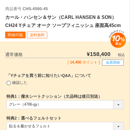
商品番号
CHS-4580-45
カール・ハンセン＆サン（CARL HANSEN & SON）
CH24 Yチェア オーク ソープフィニッシュ 座面高45cm
即納可能
送料無料
¥
158,400
通常価格
税込
[
14,400
ポイント ]
会員登録
「Yチェアを買う前に知りたいQ&A」について
(
確認した
必
須
特典1：撥水シートクッション（欠品時は後日別送）
)
(
必
須
特典2：選べるフェルトセット
)
(
必