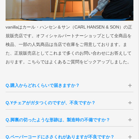
vanillaはカール・ハンセン＆サン（CARL HANSEN & SON）の正
規販売店です。オフィシャルパートナーショップとして全商品を
検品、一部の人気商品は当店で在庫をご用意しております。ま
た、正規販売店としてこれまで多くのお問い合わせにお答えして
おります。こちらではよくあるご質問をピックアップしました。
Q.購入からどれくらいで届きますか？
A：当店ではお届けまでの期間が異なる2種類をご案内しております。
Q.Yチェアがガタつくのですが、不良ですか？
■当店在庫の場合
A：Yチェアのフレームは無垢材でできているため、湿度や設置環境の
新品の在庫が当店にございますので、最短で翌営業日の出荷が可能で
Q.脚裏の切ったような形跡は、製造時の不備ですか？
違いによってわずかな伸縮が起こります。この自然な変化により、ご
す。
く軽微なガタつきが生じる場合があります。デンマークと日本の気候
差や、室内でも空調の風・日当たりなどの条件が影響することもあり
■お取り寄せの場合
Q.ペーパーコードにささくれがありますが不良ですか？