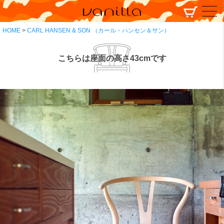
HOME
CARL HANSEN & SON （カール・ハンセン＆サン）
こちらは座面の高さ43cmです