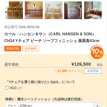
商品番号
CHS-4578-43
カール・ハンセン＆サン（CARL HANSEN & SON）
CH24 Yチェア ビーチ ソープフィニッシュ 座面高43cm
即納可能
送料無料
¥
126,500
通常価格
税込
[
11,500
ポイント ]
会員登録
「Yチェアを買う前に知りたいQ&A」について
(
確認した
必
須
特典1：撥水シートクッション（欠品時は後日別送）
)
(