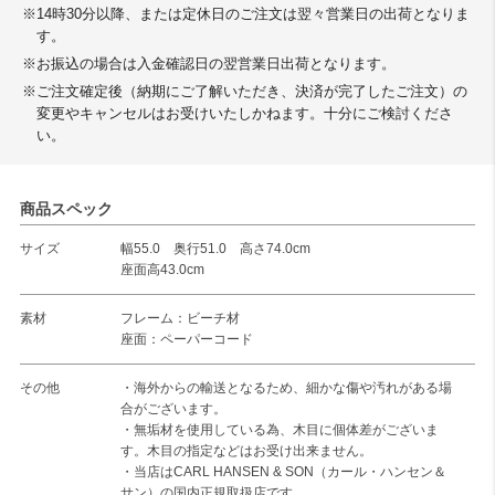
※14時30分以降、または定休日のご注文は翌々営業日の出荷となりま
す。
※お振込の場合は入金確認日の翌営業日出荷となります。
※ご注文確定後（納期にご了解いただき、決済が完了したご注文）の
変更やキャンセルはお受けいたしかねます。十分にご検討くださ
い。
商品スペック
サイズ
幅55.0 奥行51.0 高さ74.0cm
座面高43.0cm
素材
フレーム：ビーチ材
座面：ペーパーコード
その他
・海外からの輸送となるため、細かな傷や汚れがある場
合がございます。
・無垢材を使用している為、木目に個体差がございま
す。木目の指定などはお受け出来ません。
・当店はCARL HANSEN & SON（カール・ハンセン＆
サン）の国内正規取扱店です。