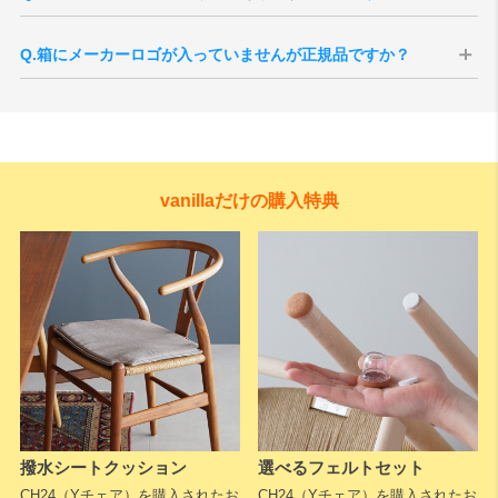
ます。
ご注文後にメーカーへ手配いたします。国内在庫がある場合は約2週間
程度、受注生産品の場合は5〜6ヶ月ほどお時間をいただく場合がござ
Q.箱にメーカーロゴが入っていませんが正規品ですか？
います。なお、当店への次回入荷が決まっている場合もございますの
で、お急ぎの場合はお気軽にお問い合わせください。
A.Yチェアはすべて正規ルートで輸入されたカール・ハンセン＆サンの
※生産状況やメーカー欠品により、納期が前後する場合がございま
正規品ですのでご安心ください。
す。
Yチェアはデンマーク本国から2脚1梱包で輸送される仕様となってお
ります。
当店では入荷時に全て検品を行い、1脚用の無地の梱包に入れ替えをし
vanillaだけの購入特典
てお届けしていますが、本国からの入荷時の箱でお届けとなる場合も
ございます。
事前のご指定などはお受けすることができませんので、予めご了承く
ださいますようお願いいたします。
A.Yチェアは製造工程の最終段階で、床への設置状態を確認しながらガ
A：Yチェアの座面は、100mの長さを超えるペーパーコードを職人が
タつきの微調整（レベル調整）を行います。そのため、脚裏にわずか
手作業で編み上げています。編み込みの途中では、張力を保つために
に削った跡が残る場合があります。
金具でコードを固定しながら作業を進める工程があります。
デンマークでは土足での使用が前提のため、削り調整後に再塗装など
また4本脚の椅子は、座ることで脚がわずかに開き安定する構造です。
その際に表面繊維がわずかに毛羽立つ（ささくれのように見える）こ
の仕上げは行われません。これは不備ではなく、実際の使用環境を想
Yチェアは脚先が細く接地面が小さいため、床のわずかな凹凸や傾きで
とがありますが、素材構造や強度には影響はなく、使用上の問題はあ
定して一脚ずつ調整された証でもあります。安心してお使いくださ
もガタつきを感じやすい傾向がありますが、当店付属のフェルトで軽
りません。手仕事ならではの個体差のひとつとしてご理解ください。
い。
減が可能です。
撥水シートクッション
選べるフェルトセット
なお、浮いている脚が約3mm以上ある場合は初期不良の可能性がある
CH24（Yチェア）を購入されたお
CH24（Yチェア）を購入されたお