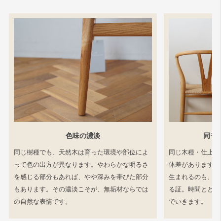
色味の濃淡
同モ
同じ樹種でも、天然木は育った環境や部位によ
同じ木種・仕上げ
って色の出方が異なります。やわらかな明るさ
体差があります。
を感じる部分もあれば、やや深みを帯びた部分
生まれるのも、工
もあります。その濃淡こそが、無垢材ならでは
る証。時間ととも
の自然な表情です。
でいきます。