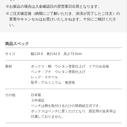
※お振込の場合は入金確認日の翌営業日出荷となります。
※ご注文確定後（納期にご了解いただき、決済が完了したご注文）の
変更やキャンセルはお受けいたしかねます。十分にご検討くださ
い。
商品スペック
サイズ
幅126.0 奥行42.0 高さ73.5cm
素材
ボックス：桐 ウレタン塗装仕上げ ドアのみ合板
ベンチ：ブナ ウレタン塗装仕上げ
レッグ：スチール
取手：アルミニウム 無塗装
その他
日本製
３年保証
ベンチは脚を取付けるだけの簡易組立式です。
ボックスはベンチに置くだけとなり、固定用の金具等は
付属しておりません。