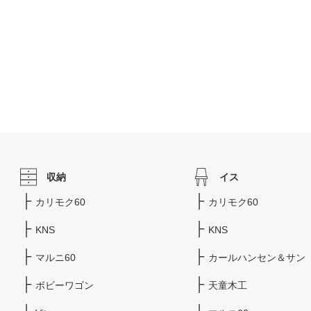
収納
イス
カリモク60
カリモク60
KNS
KNS
マルニ60
カールハンセン＆サン
ボビーワゴン
天童木工