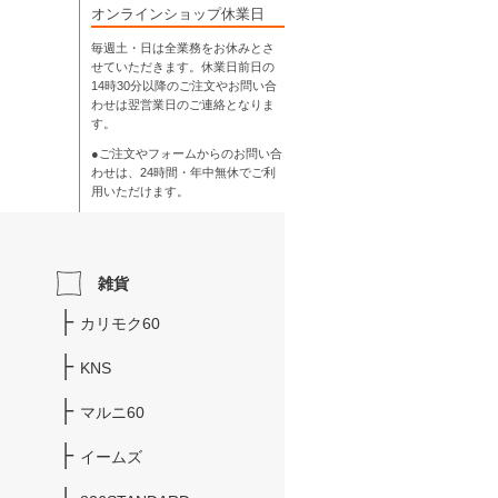
オンラインショップ休業日
毎週土・日は全業務をお休みとさ
せていただきます。休業日前日の
14時30分以降のご注文やお問い合
わせは翌営業日のご連絡となりま
す。
●ご注文やフォームからのお問い合
わせは、
24時間・年中無休
でご利
用いただけます。
雑貨
カリモク60
KNS
マルニ60
イームズ