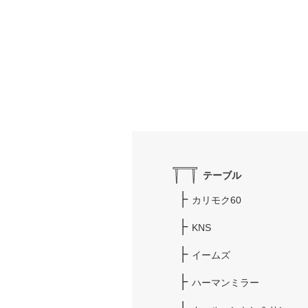
テーブル
カリモク60
KNS
イームズ
ハーマンミラー