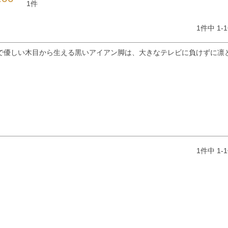
1
1
件中
1
-
1
で優しい木目から生える黒いアイアン脚は、大きなテレビに負けずに凛
1
件中
1
-
1