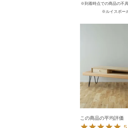
※到着時点での商品の不
※ルイスポー
5