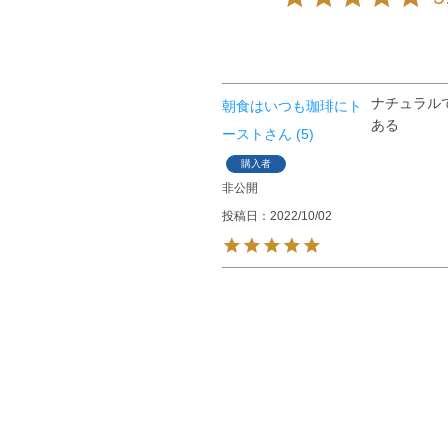
ナチュラル
朝食はいつも珈琲にト
ある
ースト
5
購入者
非公開
投稿日
2022/10/02