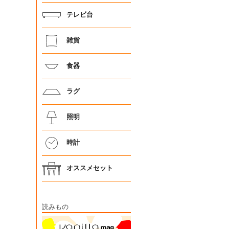
テレビ台
雑貨
食器
ラグ
照明
時計
オススメセット
読みもの