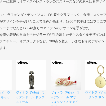
ターに就任しオフィスやレストラン公共スペースなどのあらゆるデザイ
トラン、ラフォンダ・デル・ソロにて内装やグラフィック、食器、スタッ
がデザインを手がけたことで名声が高まり、1960年代半ばにはブラニ
ーまでなんと17,543点ものアイテムのデザインを手がけた。
を率い表現の自由を得たジラードが生み出したテキスタイルデザインは
ァニチャー、オブジェクトなど、300点を超え、いまなおそのデザイン
ます。
ra） ウ
ヴィトラ（Vitra） ウ
ヴィトラ（Vitra） ウ
ヴィトラ（Vitr
 キャッ
ッデンドール ドッグ
ッデンドール マザー
ーリング サン
スモール
フィッシュ＆チャイ