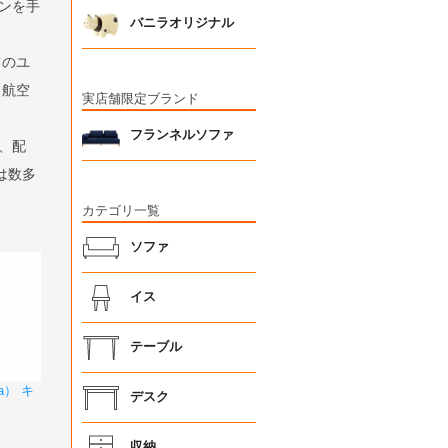
ンを手
バニラオリジナル
フのユ
フ航空
実店舗限定ブランド
フランネルソファ
、配
は数多
カテゴリ一覧
ソファ
イス
テーブル
a） キ
デスク
収納