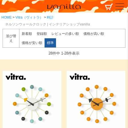
HOME
Vitra（ヴィトラ）
時計
ネルソンウォールクロック | インテリアショップvanilla
新着順
登録順
レビューの多い順
価格が高い順
並び替
え
価格が安い順
標準
28
件中
1
-
28
件表示