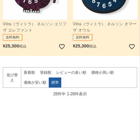
Vitra（ヴィトラ） ネルソン エリフ
Vitra（ヴィトラ） ネルソン オマー
ザ エレファント
ザ オウル
送料無料
送料無料
¥
25,300
¥
25,300
税込
税込
新着順
登録順
レビューの多い順
価格が高い順
並び替
え
価格が安い順
標準
28
件中
1
-
28
件表示