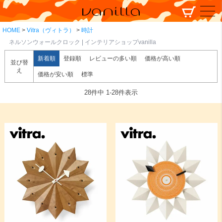
HOME
Vitra（ヴィトラ）
時計
ネルソンウォールクロック | インテリアショップvanilla
新着順
登録順
レビューの多い順
価格が高い順
並び替
え
価格が安い順
標準
28
件中
1
-
28
件表示