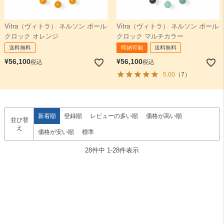
Vitra（ヴィトラ） ネルソン ボール
Vitra（ヴィトラ） ネルソン ボール
クロック オレンジ
クロック マルチカラー
送料無料
即納可能
送料無料
¥
56,100
¥
56,100
税込
税込
5.00
（7）
新着順
登録順
レビューの多い順
価格が高い順
並び替
え
価格が安い順
標準
28
件中
1
-
28
件表示