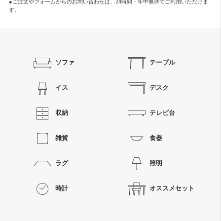
●ご注文やフォームからのお問い合わせは、
24時間・年中無休
でご利用いただけま
す。
ソファ
テーブル
イス
デスク
収納
テレビ台
雑貨
食器
ラグ
照明
時計
オススメセット