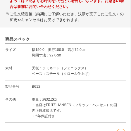
よっては上記よりお時間をいただく場合もございます。お急ぎの場
合は事前にお問い合わせください。
※ご注文確定後（納期にご了解いただき、決済が完了したご注文）の
変更やキャンセルはお受けできかねます。
商品スペック
サイズ
幅150.0 奥行100.0 高さ72.0cm
脚間寸法：92.0cm
素材
天板：ラミネート（フェニックス）
ベース：スチール（クローム仕上げ）
製品番号
B612
その他
重量：約32.2kg
・当店はFRITZ HANSEN（フリッツ・ハンセン）の国
内正規取扱店です。
・5年保証付き