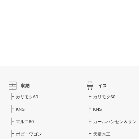
収納
イス
カリモク60
カリモク60
KNS
KNS
マルニ60
カールハンセン＆サン
ボビーワゴン
天童木工