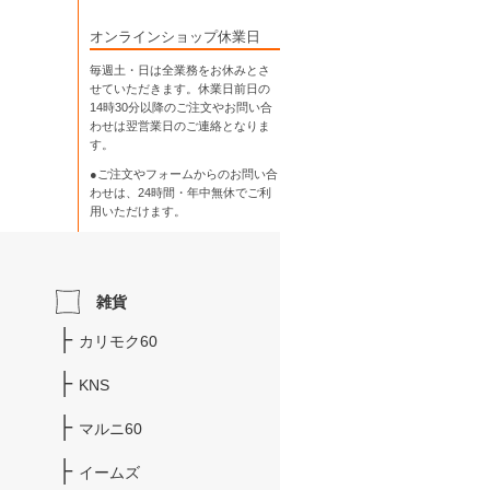
オンラインショップ休業日
毎週土・日は全業務をお休みとさ
せていただきます。休業日前日の
14時30分以降のご注文やお問い合
わせは翌営業日のご連絡となりま
す。
●ご注文やフォームからのお問い合
わせは、
24時間・年中無休
でご利
用いただけます。
雑貨
カリモク60
KNS
マルニ60
イームズ