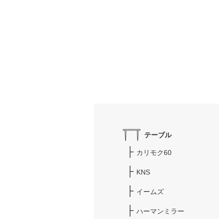
テーブル
カリモク60
KNS
イームズ
ハーマンミラー