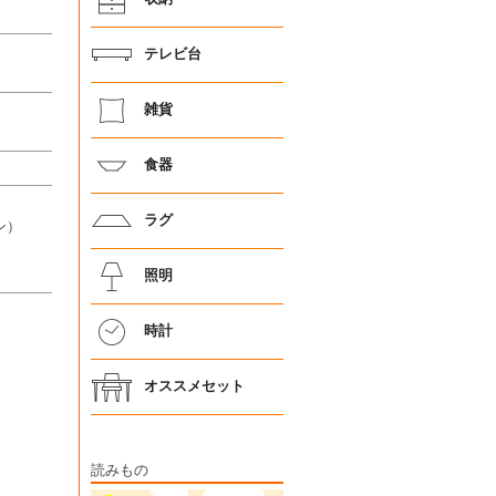
テレビ台
雑貨
食器
ラグ
ン）
照明
時計
オススメセット
読みもの