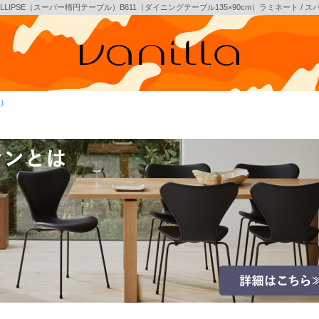
RELLIPSE（スーパー楕円テーブル）B611（ダイニングテーブル135×90cm）ラミネート /
N）