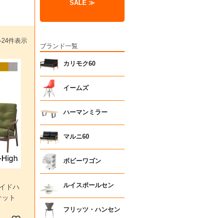
SALE ≫
-
24
件表示
ブランド一覧
カリモク60
イームズ
ハーマンミラー
マルニ60
ボビーワゴン
ルイスポールセン
ワイドハ
ナット
フリッツ・ハンセン