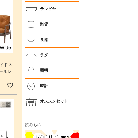
テレビ台
雑貨
食器
ラグ
イド 3
照明
ールレ
時計
オススメセット
読みもの