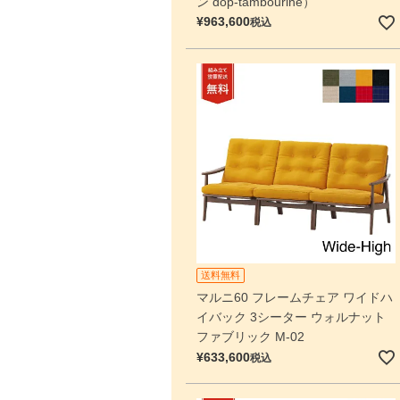
ン dop-tambourine）
¥
963,600
税込
送料無料
マルニ60 フレームチェア ワイドハ
イバック 3シーター ウォルナット
ファブリック M-02
¥
633,600
税込