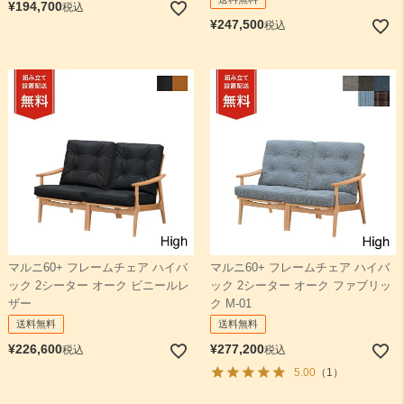
¥
194,700
税込
¥
247,500
税込
マルニ60+ フレームチェア ハイバ
マルニ60+ フレームチェア ハイバ
ック 2シーター オーク ビニールレ
ック 2シーター オーク ファブリッ
ザー
ク M-01
送料無料
送料無料
¥
226,600
¥
277,200
税込
税込
5.00
（1）