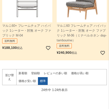
マルニ60+ フレームチェア ハイバ
マルニ60 フレームチェア ハイバッ
ック 1シーター・肘無 オーク ファ
ク 1シーター・肘無 オーク ファブ
ブリック M-04
リック M-06（ミナペルホネン dop-
tambourine）
送料無料
送料無料
¥
188,100
税込
¥
240,900
税込
新着順
登録順
レビューの多い順
価格が高い順
並び替
え
価格が安い順
標準
24
件中
1
-
24
件表示