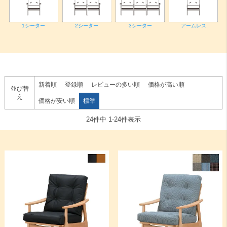
1シーター
3シーター
アームレス
2シーター
検索
新着順
登録順
レビューの多い順
価格が高い順
並び替
え
価格が安い順
標準
24
件中
1
-
24
件表示