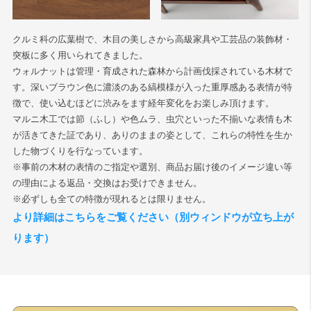
クルミ科の広葉樹で、木目の美しさから高級家具や工芸品の装飾材・
突板に多く用いられてきました。
ウォルナットは管理・育成された森林から計画伐採されている木材で
す。深いブラウン色に濃淡のある縞模様が入った重厚感ある表情が特
徴で、使い込むほどに渋みをます経年変化をお楽しみ頂けます。
マルニ木工では節（ふし）や色ムラ、虫穴といった不揃いな表情も木
が活きてきた証であり、ありのままの姿として、これらの特性を生か
した物づくりを行なっています。
※事前の木材の表情のご指定や選別、商品お届け後のイメージ違い等
の理由による返品・交換はお受けできません。
※必ずしも全ての特徴が現れるとは限りません。
より詳細はこちらをご覧ください（別ウィンドウが立ち上が
ります）