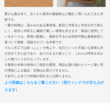
豊かな森を作り、古くから家具や建築材など幅広く用いられてきた木
材です。
一番の特徴は、温かみのある素材感。板目に木取ると木目が出て頼も
しく、柾目に木取ると繊細で優しい表情を見せます。製品に使用して
いるオークは、環境に配慮し、森林を守るため持続可能な森林経営に
基づいて植林・伐採されている木材です。
マルニ木工では節（ふし）や色ムラ、虫穴といった不揃いな表情も木
が活きてきた証であり、ありのままの姿として、これらの特性を生か
した物づくりを行なっています。
※事前の木材の表情のご指定や選別、商品お届け後のイメージ違い等
の理由による返品・交換はお受けできません。
※必ずしも全ての特徴が現れるとは限りません。
より詳細はこちらをご覧ください（別ウィンドウが立ち上が
ります）