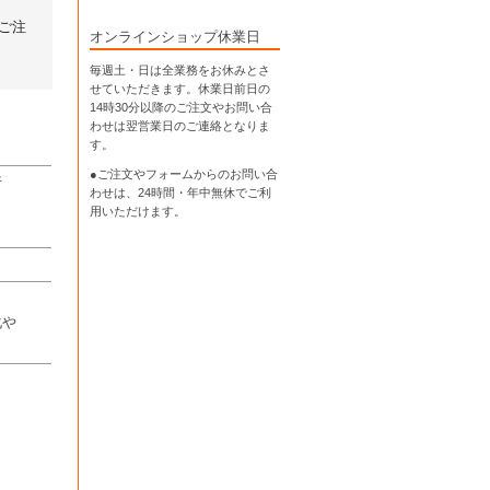
ご注
オンラインショップ休業日
毎週土・日は全業務をお休みとさ
せていただきます。休業日前日の
14時30分以降のご注文やお問い合
わせは翌営業日のご連絡となりま
す。
●ご注文やフォームからのお問い合
行
わせは、
24時間・年中無休
でご利
用いただけます。
化や
。