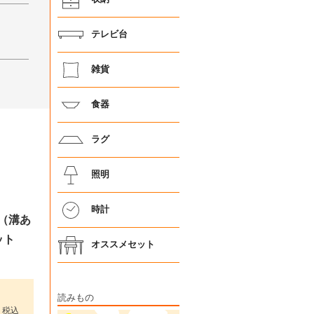
テレビ台
雑貨
食器
ラグ
照明
時計
3（溝あ
ット
オススメセット
読みもの
税込