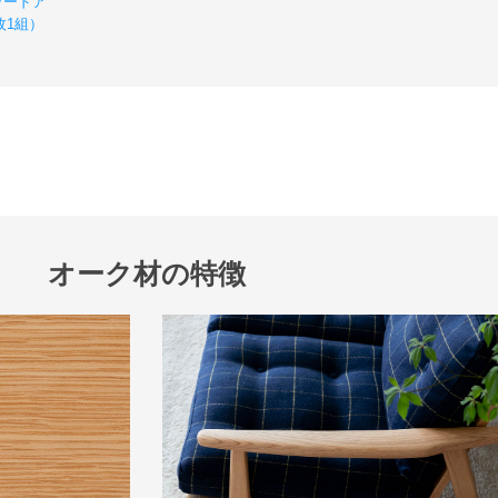
ラードア
枚1組）
オーク材の特徴
検索