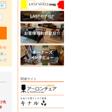
登録
わせ
加算→
ついて
関連サイト
け先
ま