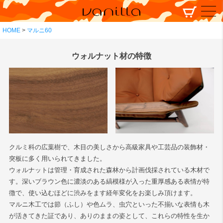
HOME
マルニ60
ウォルナット材の特徴
クルミ科の広葉樹で、木目の美しさから高級家具や工芸品の装飾材・
突板に多く用いられてきました。
ウォルナットは管理・育成された森林から計画伐採されている木材で
す。深いブラウン色に濃淡のある縞模様が入った重厚感ある表情が特
徴で、使い込むほどに渋みをます経年変化をお楽しみ頂けます。
マルニ木工では節（ふし）や色ムラ、虫穴といった不揃いな表情も木
が活きてきた証であり、ありのままの姿として、これらの特性を生か