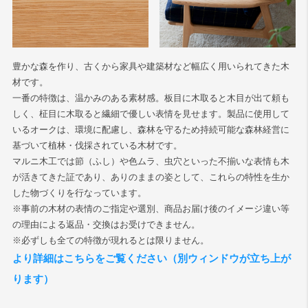
検索
豊かな森を作り、古くから家具や建築材など幅広く用いられてきた木
材です。
一番の特徴は、温かみのある素材感。板目に木取ると木目が出て頼も
しく、柾目に木取ると繊細で優しい表情を見せます。製品に使用して
いるオークは、環境に配慮し、森林を守るため持続可能な森林経営に
基づいて植林・伐採されている木材です。
マルニ木工では節（ふし）や色ムラ、虫穴といった不揃いな表情も木
が活きてきた証であり、ありのままの姿として、これらの特性を生か
した物づくりを行なっています。
※事前の木材の表情のご指定や選別、商品お届け後のイメージ違い等
の理由による返品・交換はお受けできません。
※必ずしも全ての特徴が現れるとは限りません。
より詳細はこちらをご覧ください（別ウィンドウが立ち上が
ります）