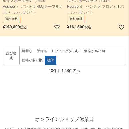
ルイスポールセン（Louis
ルイスポールセン（Louis
Poulsen） パンテラ 400 テーブル /
Poulsen） パンテラ フロア / オパ
オパール・ホワイト
ール・ホワイト
送料無料
送料無料
¥
140,800
¥
181,500
税込
税込
新着順
登録順
レビューの多い順
価格が高い順
並び替
え
価格が安い順
標準
18
件中
1
-
18
件表示
オンラインショップ休業日