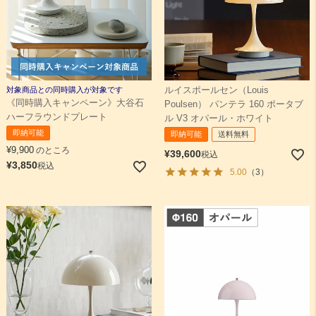
対象商品との同時購入が対象です
ルイスポールセン（Louis
《同時購入キャンペーン》大谷石
Poulsen） パンテラ 160 ポータブ
ハーフラウンドプレート
ル V3 オパール・ホワイト
即納可能
即納可能
送料無料
¥
9,900
のところ
¥
39,600
税込
¥
3,850
税込
5.00
（3）