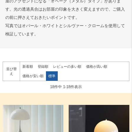
屋のアクセントになる「オペーク（メタル）タイプ」がありま
す。光の透過具合はお部屋の印象を大きく変えますので、ご購入
の前に押さえておきたいポイントです。
写真ではオパール・ホワイトとシルヴァー・クロームを使用して
AJ
NJP
VL
検証しています。
新着順
登録順
レビューの多い順
価格が高い順
並び替
エニグマ
ドゥー・ワップ
Yuh
え
価格が安い順
標準
18
件中
1
-
18
件表示
アバーヴ
スィルク
その他