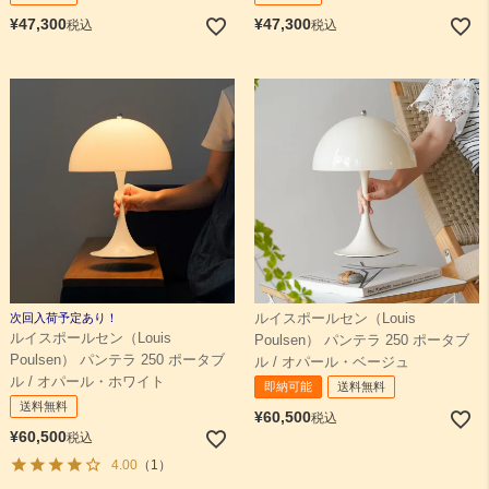
¥
47,300
¥
47,300
税込
税込
次回入荷予定あり！
ルイスポールセン（Louis
ルイスポールセン（Louis
Poulsen） パンテラ 250 ポータブ
Poulsen） パンテラ 250 ポータブ
ル / オパール・ベージュ
ル / オパール・ホワイト
即納可能
送料無料
送料無料
¥
60,500
税込
¥
60,500
税込
4.00
（1）