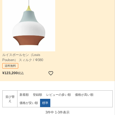
AJ
NJP
VL
ルイスポールセン（Louis
Poulsen） スィルク / Φ380
送料無料
¥
123,200
エニグマ
ドゥー・ワップ
Yuh
税込
新着順
登録順
レビューの多い順
価格が高い順
並び替
え
価格が安い順
標準
3
件中
1
-
3
件表示
スィルク
アバーヴ
その他