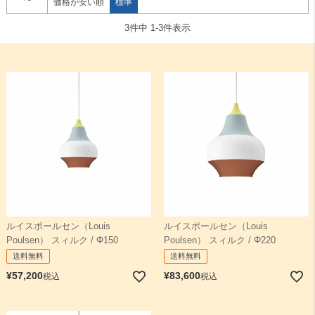
価格が安い順
標準
3
件中
1
-
3
件表示
検索
PHアーティチョーク
パンテラ
ラジオハウス
トルボー
ルイスポールセン（Louis
ルイスポールセン（Louis
Poulsen） スィルク / Φ150
Poulsen） スィルク / Φ220
送料無料
送料無料
¥
57,200
¥
83,600
税込
税込
PH
パテラ
FJエレメンツ