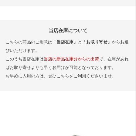
とで生じる音です。各トレイを一本の支柱で
用上に支障をきたすものではございません。
ている事があります。使用上に支障をきたす
支えている構造上どの製品にも発生する現象
また成形工程の特性上、製造時に生じた油分
ものではございません。
で、特に浅いトレイに生じやすいのが特徴で
や樹脂の炭化により、わずかな色ムラや点・
す。また、トレイ内部が空、または空に近い
跡が見られる場合がございます。これらは製
当店在庫について
状態では反響によって音が大きくなる場合が
造上避けられない現象で、軽微なものについ
こちらの商品のご用意は
「当店在庫」
と
「お取り寄せ」
からお選
ございます。
ては良品の範囲内としております。
びいただけます。
このうち当店在庫は
当店の新品在庫分からの出荷
で、在庫があれ
ばお取り寄せよりも早くお届けが可能となっております。
お早めに入用の方は、ぜひこちらをご利用くださいませ。