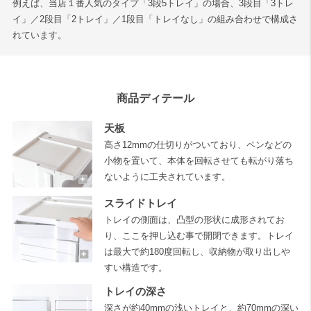
例えば、当店１番人気のタイプ「3段5トレイ」の場合、3段目「3トレ
イ」／2段目「2トレイ」／1段目「トレイなし」の組み合わせで構成さ
れています。
商品ディテール
天板
高さ12mmの仕切りがついており、ペンなどの
小物を置いて、本体を回転させても転がり落ち
ないように工夫されています。
スライドトレイ
トレイの側面は、凸型の形状に成形されてお
り、ここを押し込む事で開閉できます。トレイ
は最大で約180度回転し、収納物が取り出しや
すい構造です。
トレイの深さ
深さが約40mmの浅いトレイと、約70mmの深い