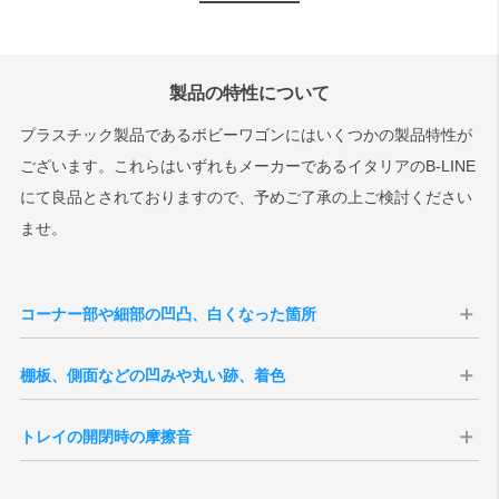
製品の特性について
プラスチック製品であるボビーワゴンにはいくつかの製品特性が
ございます。これらはいずれもメーカーであるイタリアのB-LINE
にて良品とされておりますので、予めご了承の上ご検討ください
ませ。
コーナー部や細部の凹凸、白くなった箇所
ボビーワゴンの製造方式である射出成型で
棚板、側面などの凹みや丸い跡、着色
は、液状のプラスチック素材を注入すると、
射出成型では、型の跡や材料の注入部にくぼ
型の継ぎ目からプラスチックが多少はみだし
トレイの開閉時の摩擦音
みが多少残ります。これは傷などではなく、
ます。硬化後、その部分を手作業で削り取り
上下のトレイ、または本体部分と接触するこ
製造工程上どの製品にも発生しています。使
ますが、削り部分が大きかったり、白くなっ