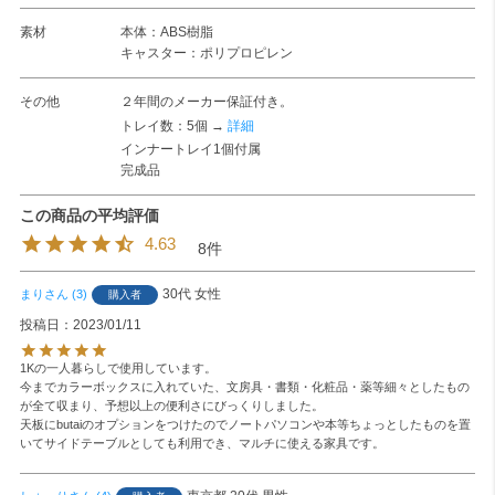
素材
本体：ABS樹脂
キャスター：ポリプロピレン
その他
２年間のメーカー保証付き。
トレイ数：5個 →
詳細
インナートレイ1個付属
完成品
4.63
8
30代
女性
まり
3
購入者
投稿日
2023/01/11
1Kの一人暮らしで使用しています。

今までカラーボックスに入れていた、文房具・書類・化粧品・薬等細々としたもの
が全て収まり、予想以上の便利さにびっくりしました。

天板にbutaiのオプションをつけたのでノートパソコンや本等ちょっとしたものを置
いてサイドテーブルとしても利用でき、マルチに使える家具です。