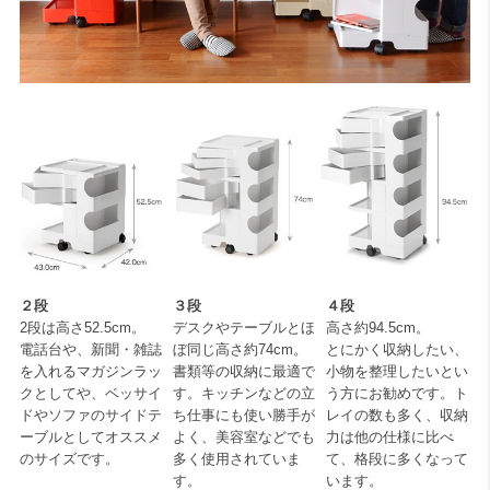
２段
３段
４段
2段は高さ52.5cm。
デスクやテーブルとほ
高さ約94.5cm。
電話台や、新聞・雑誌
ぼ同じ高さ約74cm。
とにかく収納したい、
を入れるマガジンラッ
書類等の収納に最適で
小物を整理したいとい
クとしてや、ベッサイ
す。キッチンなどの立
う方にお勧めです。ト
ドやソファのサイドテ
ち仕事にも使い勝手が
レイの数も多く、収納
ーブルとしてオススメ
よく、美容室などでも
力は他の仕様に比べ
のサイズです。
多く使用されていま
て、格段に多くなって
す。
います。