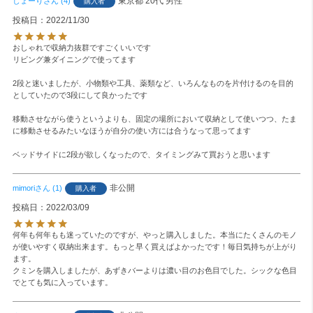
東京都
20代
男性
しょーり
4
購入者
投稿日
2022/11/30
おしゃれで収納力抜群ですごくいいです

リビング兼ダイニングで使ってます

2段と迷いましたが、小物類や工具、薬類など、いろんなものを片付けるのを目的
としていたので3段にして良かったです

移動させながら使うというよりも、固定の場所において収納として使いつつ、たま
に移動させるみたいなほうが自分の使い方には合うなって思ってます

ベッドサイドに2段が欲しくなったので、タイミングみて買おうと思います
非公開
mimori
1
購入者
投稿日
2022/03/09
何年も何年もも迷っていたのですが、やっと購入しました。本当にたくさんのモノ
が使いやすく収納出来ます。もっと早く買えばよかったです！毎日気持ちが上がり
ます。

クミンを購入しましたが、あずきバーよりは濃い目のお色目でした。シックな色目
でとても気に入っています。