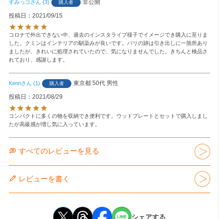
非公開
すみっコ
3
購入者
投稿日
2021/09/15
コロナで外出できない中、過去のインスタライブ様子でイメージでき購入に至りま
した。クミンはインテリアの馴染みが良いです。バリの跡は引き出しに一箇所あり
ましたが、きれいに処理されていたので、気になりませんでした。きちんと検品さ
れており、感謝します。
東京都
50代
男性
Kenn
1
購入者
投稿日
2021/08/29
コンパクトに多くの物を収納でき便利です。ウッドプレートとセットで購入しまし
たが高級感が増し気に入っています。
すべてのレビューを見る
レビューを書く
シェアする