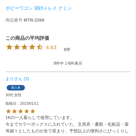
ボビーワゴン 3段5トレイ クミン
商品番号
MTR-2268
4.63
8
8
件中
1
-
8
件表示
まり
3
購入者
30代
女性
投稿日
2023/01/11
1Kの一人暮らしで使用しています。

今までカラーボックスに入れていた、文房具・書類・化粧品・薬
等細々としたものが全て収まり、予想以上の便利さにびっくりし