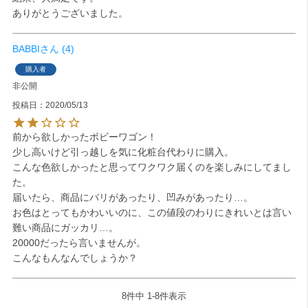
ありがとうございました。
BABBI
4
購入者
非公開
投稿日
2020/05/13
前から欲しかったボビーワゴン！

少し高いけど引っ越しを気に化粧台代わりに購入。

こんな色欲しかったと思ってワクワク届くのを楽しみにしてまし
た。

届いたら、商品にバリがあったり、凹みがあったり…。

お色はとってもかわいいのに、この値段のわりにきれいとは言い
難い商品にガッカリ…。

20000だったら言いませんが。

こんなもんなんでしょうか？
8
件中
1
-
8
件表示