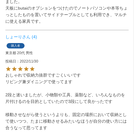
ました。

天板にbutaiのオプションをつけたのでノートパソコンや本等ちょ
っとしたものを置いてサイドテーブルとしても利用でき、マルチ
に使える家具です。
しょーり
4
購入者
東京都
20代
男性
投稿日
2022/11/30
おしゃれで収納力抜群ですごくいいです

リビング兼ダイニングで使ってます

2段と迷いましたが、小物類や工具、薬類など、いろんなものを
片付けるのを目的としていたので3段にして良かったです

移動させながら使うというよりも、固定の場所において収納とし
て使いつつ、たまに移動させるみたいなほうが自分の使い方には
合うなって思ってます
