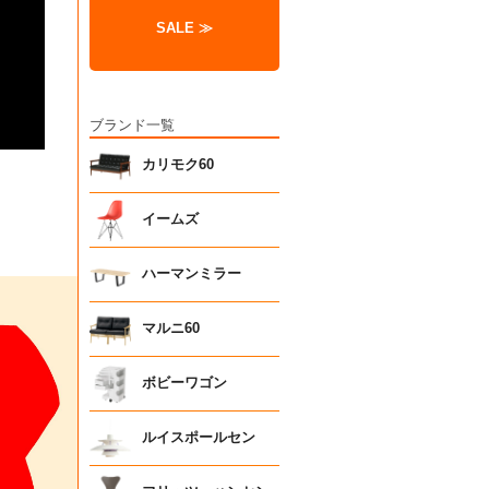
SALE ≫
ブランド一覧
カリモク60
イームズ
ハーマンミラー
マルニ60
ボビーワゴン
ルイスポールセン