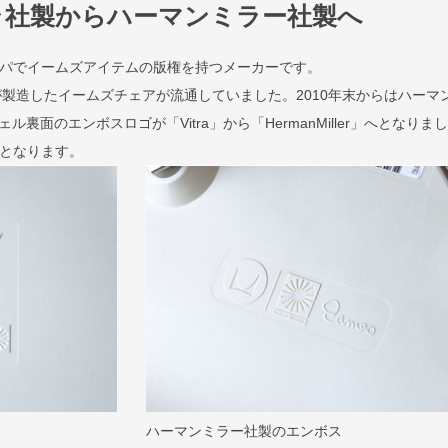
ラ社製からハーマンミラー社製へ
ロッパでイームズアイテムの版権を持つメーカーです。
が製造したイームズチェアが流通していました。2010年末からはハーマ
裏面のエンボスロゴが「Vitra」から「HermanMiller」へとなりま
規品となります。
ハーマンミラー社製のエンボス