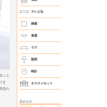
テレビ台
雑貨
食器
ラグ
照明
時計
ること
けま
オススメセット
売店の
読みもの