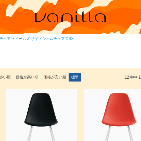
チェア
イームズ サイドシェルチェア DSX
多い順
価格が高い順
価格が安い順
標準
12
件中
1