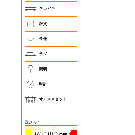
テレビ台
雑貨
食器
ラグ
照明
時計
オススメセット
読みもの