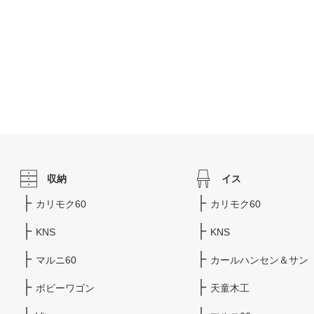
収納
イス
カリモク60
カリモク60
KNS
KNS
マルニ60
カールハンセン＆サン
ボビーワゴン
天童木工