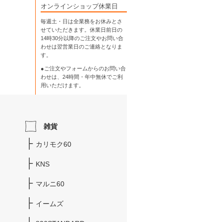
オンラインショップ休業日
毎週土・日は全業務をお休みとさ
せていただきます。休業日前日の
14時30分以降のご注文やお問い合
わせは翌営業日のご連絡となりま
す。
●ご注文やフォームからのお問い合
わせは、
24時間・年中無休
でご利
用いただけます。
雑貨
カリモク60
KNS
マルニ60
イームズ