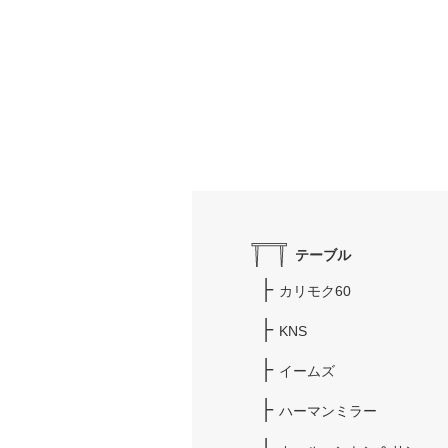
テーブル
カリモク60
KNS
イームズ
ハーマンミラー