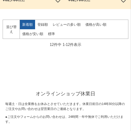
新着順
登録順
レビューの多い順
価格が高い順
並び替
え
価格が安い順
標準
12
件中
1
-
12
件表示
オンラインショップ休業日
毎週土・日は全業務をお休みとさせていただきます。休業日前日の14時30分以降の
ご注文やお問い合わせは翌営業日のご連絡となります。
●ご注文やフォームからのお問い合わせは、
24時間・年中無休
でご利用いただけま
す。