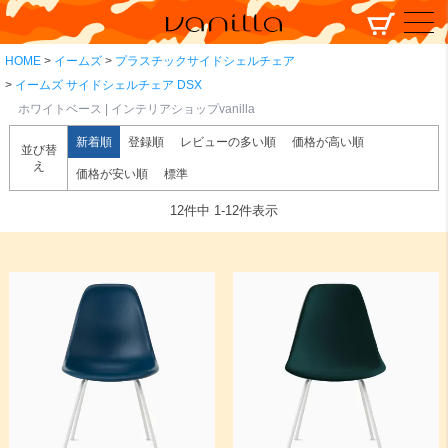
HOME
イームズ
プラスチックサイドシェルチェア
イームズ サイドシェルチェア DSX
ホワイトベース | インテリアショップvanilla
新着順
登録順
レビューの多い順
価格が高い順
並び替
え
価格が安い順
標準
12
件中
1
-
12
件表示