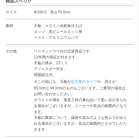
商品スペック
サイズ
Φ106.5 高さ70.0cm
素材
天板：メラミン化粧板仕上げ
エッジ：黒ビニールエッジ巻
ベース：アルミニウムバフ
その他
ハーマンミラー社の正規商品です。
12年間の保証が付きます。
天板の厚み、22ミリ。
アジャスター付き。
簡易組立式。
※この他にも、天板が
正方形のタイプ
や、高さが
65.0cmと45.0cmのものもございます。ご希望の場合は
お問い合わせください。
ホワイトの場合、製造工程の兼ね合いで黒い点が見られ
る場合がございますが、メーカーの良品の範囲内となり
ます。
天板の裏面について、線状や染みのような色ムラがみら
れる場合がございますが、良品の範囲内とさせていただ
きます。