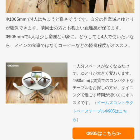
Φ1065mmで4人はちょうど良さそうです。自分の作業域とゆとり
が確保できます。隣同士の方とも程よい距離感が保てます。
Φ905mmで4人は少し窮屈な印象に。どうしても4人で使いたいな
ら、メインの食事ではなくコーヒーなどの軽食程度がオススメ。
一人分スペースがなくなるだけ
で、ゆとりが大きく変わります。
Φ905mmは賃貸でのコンパクトな
テーブルをお探しの方や、ダイニ
ングで過ごす時間が短い方にオス
スメです。（
イームズコントラク
トベーステーブルΦ905はこち
ら
）
Φ905はこちら≫