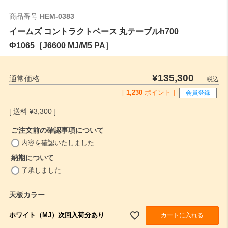
商品番号
HEM-0383
イームズ コントラクトベース 丸テーブルh700
Ф1065［J6600 MJ/M5 PA］
¥
135,300
通常価格
税込
[
1,230
ポイント ]
会員登録
¥
3,300
ご注文前の確認事項について
(
内容を確認いたしました
必
納期について
須
(
)
了承しました
必
須
天板カラー
)
ホワイト（MJ）次回入荷分あり
カートに入れる