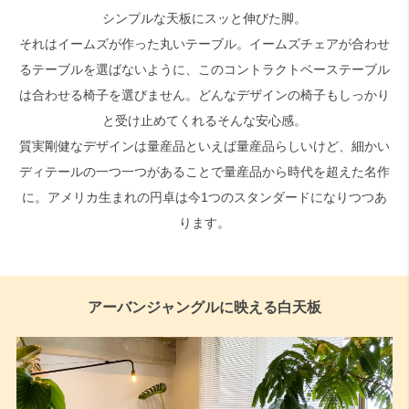
シンプルな天板にスッと伸びた脚。
それはイームズが作った丸いテーブル。イームズチェアが合わせ
検索
るテーブルを選ばないように、このコントラクトベーステーブル
は合わせる椅子を選びません。どんなデザインの椅子もしっかり
と受け止めてくれるそんな安心感。
質実剛健なデザインは量産品といえば量産品らしいけど、細かい
ディテールの一つ一つがあることで量産品から時代を超えた名作
に。アメリカ生まれの円卓は今1つのスタンダードになりつつあ
ります。
アーバンジャングルに映える白天板