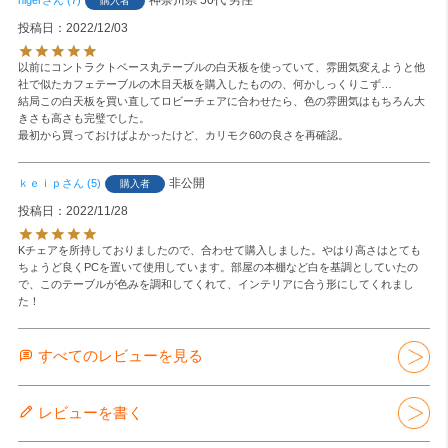
購入者
投稿日
2022/12/03
以前にコントラクトベース丸テーブルの白天板を使っていて、雰囲気変えようと他
社で似たカフェテーブルの木目天板を購入したものの、何かしっくりこず…

結局この白天板を買い直してロビーチェアに合わせたら、色の雰囲気はもちろん大
きさも高さも完璧でした。

最初から買っておけばよかったけど、カリモク60の良さを再確認。
非公開
ｋｅｉｐ
5
購入者
投稿日
2022/11/28
Kチェアを所持しておりましたので、合わせて購入しました。やはり高さはとても
ちょうど良くPCを置いて使用しています。部屋の本棚など白を基調としていたの
で、このテーブルが色みを調和してくれて、インテリアに合う形にしてくれまし
た！
すべてのレビューを見る
レビューを書く