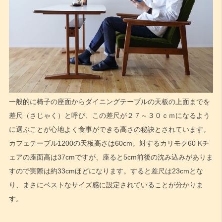
一般的に椅子の座面からダイニングテーブルの天板の上面までを
差尺（さじゃく）と呼び、この差尺が２７～３０ｃｍになるよう
に選ぶことが心地よく食事ができる高さの秘訣とされています。
カフェテーブル1200の天板高さは60cm。対するカリモク60 Kチ
ェアの座面高は37cmですが、座ると5cm前後の沈み込みがありま
すので実際は約33cmほどになります。すると差尺は23cmとな
り、まさにベストなサイズ感に設定されていることが分かりま
す。