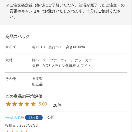
※ご注文確定後（納期にご了解いただき、決済が完了したご注文）の
変更やキャンセルはお受けいたしかねます。十分にご検討くださ
い。
商品スペック
サイズ
幅118.0 奥行59.0 高さ60.0cm
素材
脚ベース：ブナ ウォールナットカラー
天板：MDF メラミン化粧板 ホワイト
その他
日本製
組立品
5.00
28
非公開
tom
19
購入者
投稿日
2026/02/26