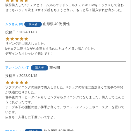
以前購入したKチェアとイームズのウッドシェルチェアやLCWをミックスして合わ
せてもバッチリ決まりサイズ感もちょうど良い。もっと早く購入すれば良かった。
山形県
40代
男性
ムタ
8
購入者
投稿日
2024/11/07
リビング用に購入しました。

kチェアに座りながら食事をするのにちょうど良い高さでした。

デザインもオシャレで満足です！
非公開
アントン
1
購入者
投稿日
2023/01/15
ソファダイニングの目的で購入しました。Kチェアの相性は当然良くて食事の時間
が快適になりました。

食事後のコーヒータイムもリビングからダイニングになりました。購入してほんと
うに良かったです。

テーブル下の棚板の使い勝手が良くて、ウエットティッシュやコースターを置いて
います。

広さも二人暮しに丁度いいですよ。
神奈川県
50代
男性
higer
7