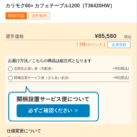
カリモク60+ カフェテーブル1200［T36420HW］
即納可能
送料無料
¥
85,580
通常価格
税込
[
778
ポイント ]
会員登録
お届け方法／こちらの商品は組立式となります
+
¥
0
税込
玄関先お渡し便（宅配便）
(
+
¥
0
税込
開梱設置サービス便（立ち会い必須）
必
須
)
仕様変更について