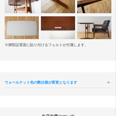
※脚部設置面に貼り付けるフェルトが付属します。
ウォールナット色の艶仕様が変更となります
現代のインテリア空間との親和性の向上、コーディネートをしやすく
することを目的として、2025年10月1日生産分よりウォールナット色
の艶感が現状よりもマットな質感へと変更されます。
切り替え後半年程度は新旧の仕様が混在する事が予想されますが、新
旧のご指定は承ることができませんので、あらかじめご了承いただけ