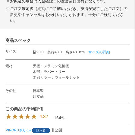
※お振込の場合は入金確認日の翌営業日出荷となります。
※ご注文確定後（納期にご了解いただき、決済が完了したご注文）の
変更やキャンセルはお受けいたしかねます。十分にご検討くださ
い。
商品スペック
サイズ
幅90.0 奥行43.0 高さ48.0cm
サイズの詳細
素材
天板：メラミン化粧板
木部：ラバートリー
木部カラー：ウォールナット
その他
日本製
組立品
4.82
164
非公開
MINORU
5
購入者