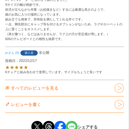
Sサイズの幅が絶妙です。

幼児が立ちながら作業（お絵描きなど）するには最適な高さのようで、

娘のお気に入りの場所になっています。

組み立ても簡単で、所有欲を満たしてくれる作りです。

一点、脚先部分にキャップ等を付けるオプションがないため、ラグやカーペットの
上に置くことをオススメします。

（床が傷つく、などはありませんが、ラグ上の方が安定感が増します。）

826のテレビボードとの相性も抜群です。
非公開
yr
5
購入者
投稿日
2022/12/17
Kチェアと組み合わせて使用しています。サイズもちょうど良いです
すべてのレビューを見る
レビューを書く
シェアする