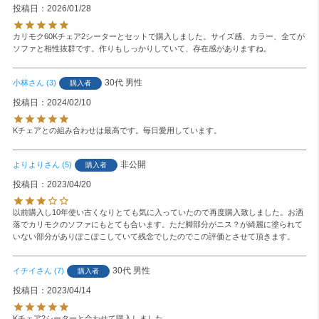
投稿日
2026/01/28
カリモク60Kチェア2シーターとセットで購入しました。サイズ感、カラー、全てが
ソファと相性抜群です。作りもしっかりしていて、存在感がありますね。
30代
男性
小林
3
購入者
投稿日
2024/02/10
Kチェアとの組み合わせは最高です。毎日愛用しています。
非公開
よりより
5
購入者
投稿日
2023/04/20
以前購入し10年使い古くなりとても気に入っていたので再度購入致しました。お洒
落でカリモクのソファにもとても合います。ただ脚部分がニス？が綺麗に塗られて
いない部分がありぽこぽこしていて残念でしたのでこの評価とさせて頂きます。
30代
男性
イチイ
7
購入者
投稿日
2023/04/14
Kチェア2シーターと合わせて購入しました。
