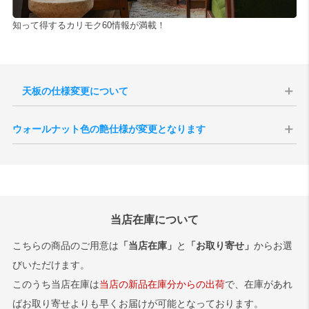
知って得するカリモク60情報が満載！
天板の仕様変更について
2024年生産分より天板のメラミン素材が変更となりました。旧仕様と
ウォールナット色の艶仕様が変更となります
比べ色の濃淡が薄く、また表面がややマットな質感となったことで、
反射の具合にも変化が見られます。
現代のインテリア空間との親和性の向上、コーディネートをしやすく
・正面（サンプル画像を開く）
することを目的として、2025年10月1日生産分よりウォールナット色
・反射（サンプル画像を開く）
の艶感が現状よりもマットな質感へと変更されます。
切り替え後半年程度は新旧の仕様が混在する事が予想されますが、新
旧のご指定は承ることができませんので、あらかじめご了承いただけ
当店在庫について
ますと幸いです。
サンプル画像1
、
サンプル画像2
、
サンプル画像3
こちらの商品のご用意は
「当店在庫」
と
「お取り寄せ」
からお選
びいただけます。
このうち当店在庫は
当店の新品在庫分からの出荷
で、在庫があれ
ばお取り寄せよりも早くお届けが可能となっております。