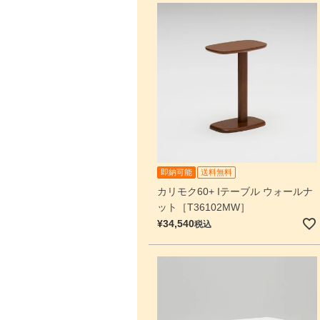
即納可能
送料無料
カリモク60+ Iテーブル ウォールナ
ット［T36102MW］
¥
34,540
税込