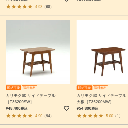
4.93
（68）
即納可能
送料無料
即納可能
送料無料
カリモク60 サイドテーブル
カリモク60 サイドテーブル
［T36200SW］
天板［T36200MW］
¥
48,400
¥
54,890
税込
税込
4.90
（94）
5.00
（1）