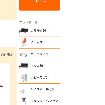
SALE ≫
ブランド一覧
カリモク60
イームズ
ハーマンミラー
-
25
件表示
マルニ60
ボビーワゴン
ルイスポールセン
フリッツ・ハンセン