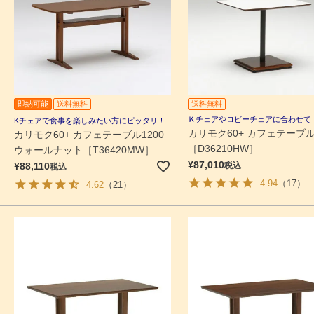
即納可能
送料無料
送料無料
Ｋチェアやロビーチェアに合わせて
Kチェアで食事を楽しみたい方にピッタリ！
カリモク60+ カフェテーブ
カリモク60+ カフェテーブル1200
［D36210HW］
ウォールナット［T36420MW］
¥
87,010
¥
88,110
税込
税込
4.94
（17）
4.62
（21）