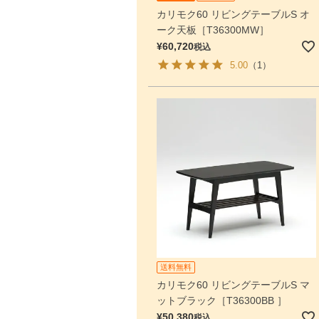
カリモク60 リビングテーブルS オ
ーク天板［T36300MW］
¥
60,720
税込
5.00
（1）
送料無料
カリモク60 リビングテーブルS マ
ットブラック［T36300BB ］
¥
50,380
税込