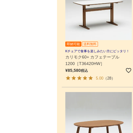
即納可能
送料無料
Kチェアで食事を楽しみたい方にピッタリ！
カリモク60+ カフェテーブル
1200［T36420HW］
¥
85,580
税込
5.00
（28）