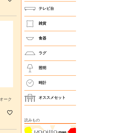
テレビ台
雑貨
食器
ラグ
照明
時計
オススメセット
 オーク
読みもの