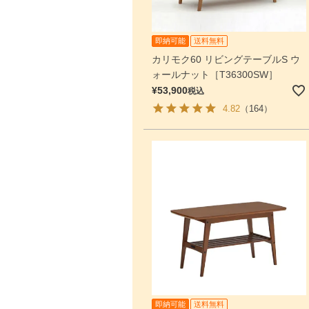
即納可能
送料無料
カリモク60 リビングテーブルS ウ
ォールナット［T36300SW］
¥
53,900
税込
4.82
（164）
即納可能
送料無料