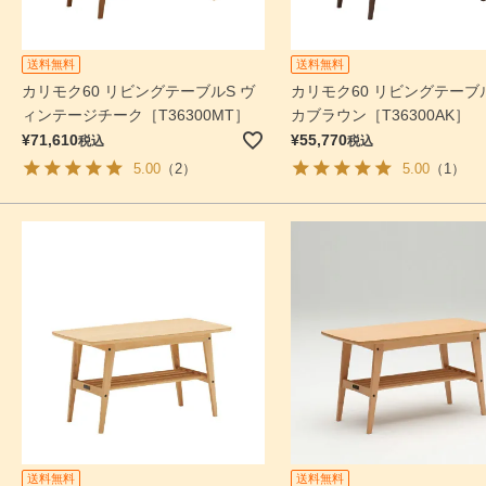
送料無料
送料無料
カリモク60 リビングテーブルS ヴ
カリモク60 リビングテーブル
ィンテージチーク［T36300MT］
カブラウン［T36300AK］
¥
71,610
¥
55,770
税込
税込
5.00
（2）
5.00
（1）
送料無料
送料無料