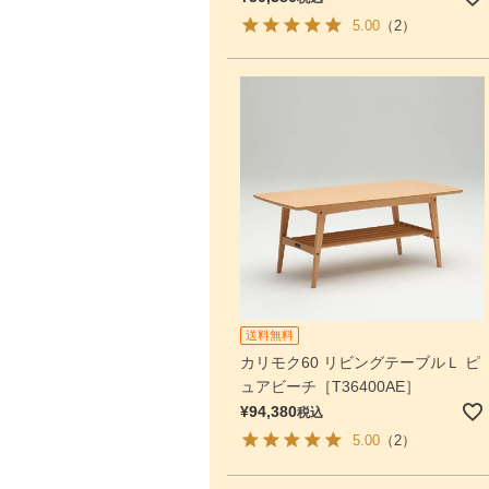
5.00
（2）
送料無料
カリモク60 リビングテーブルＬ ピ
ュアビーチ［T36400AE］
¥
94,380
税込
5.00
（2）