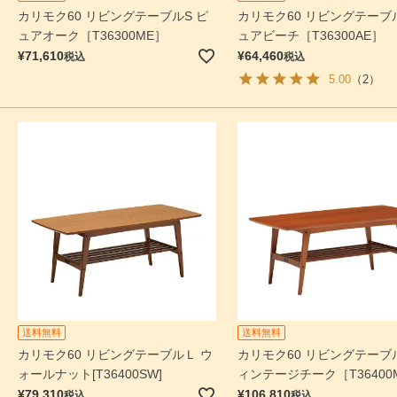
カリモク60 リビングテーブルS ピ
カリモク60 リビングテーブル
ュアオーク［T36300ME］
ュアビーチ［T36300AE］
¥
71,610
¥
64,460
税込
税込
5.00
（2）
送料無料
送料無料
カリモク60 リビングテーブルＬ ウ
カリモク60 リビングテーブ
ォールナット[T36400SW]
ィンテージチーク［T36400
¥
79,310
¥
106,810
税込
税込