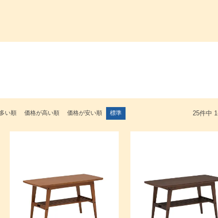
多い順
価格が高い順
価格が安い順
標準
25
件中
1